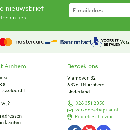
se nieuwsbrief
en en tips.
Verz
st Arnhem
Bezoek ons
inkel
Vlamoven 32
res
6826 TN Arnhem
IJsseloord 1
Nederland
 wij?
026 351 2856
a
verkoop@baptist.nl
n adressen
Routebeschrijving
n klanten