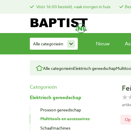
Vóór 16:00 besteld, vaak morgen in huis
Bez
Nieuw
Aa
Alle categorieën
Alle categorieën
Elektrisch gereedschap
Multitoo
Fe
Categorieën
Elektrisch gereedschap
arti
Proxxon gereedschap
Multitools en accessoires
Op
Schaafmachines