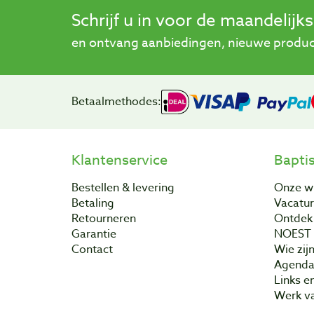
Schrijf u in voor de maandelijk
en ontvang aanbiedingen, nieuwe product
Betaalmethodes:
Klantenservice
Bapti
Bestellen & levering
Onze w
Betaling
Vacatu
Retourneren
Ontdek 
Garantie
NOEST
Contact
Wie zijn
Agend
Links e
Werk va