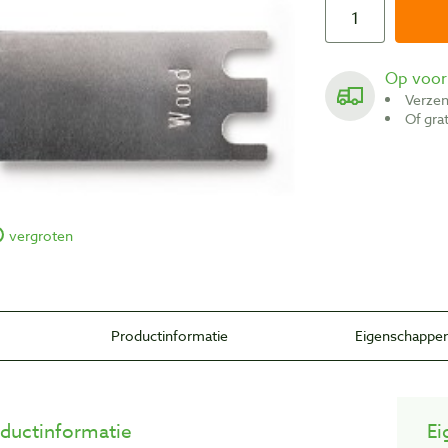
Op voo
Verze
Of gr
vergroten
Productinformatie
Eigenschappe
ductinformatie
Ei