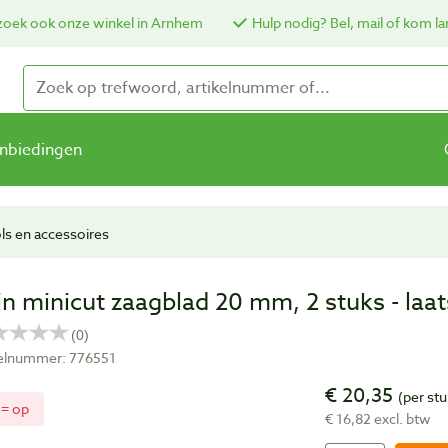
oek ook onze winkel in Arnhem
Hulp nodig? Bel, mail of kom la
nbiedingen
ls en accessoires
in minicut zaagblad 20 mm, 2 stuks - laa
kelnummer: 776551
€ 20,35
(per stu
 = op
€ 16,82 excl. btw