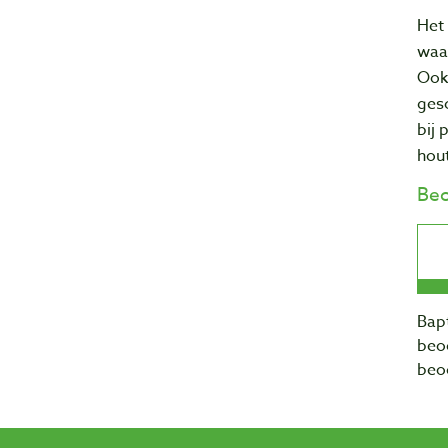
Het
waa
Ook 
gesc
bij 
hout
Beo
Bapt
beo
beo