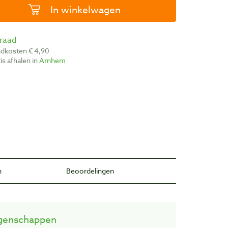
In winkelwagen
rraad
ndkosten € 4,90
atis afhalen in
Arnhem
n
Beoordelingen
genschappen