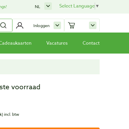
Select Language
▼
ngs!
NL
Inloggen
Cadeaukaarten
Vacatures
Contact
tste voorraad
k)
incl. btw