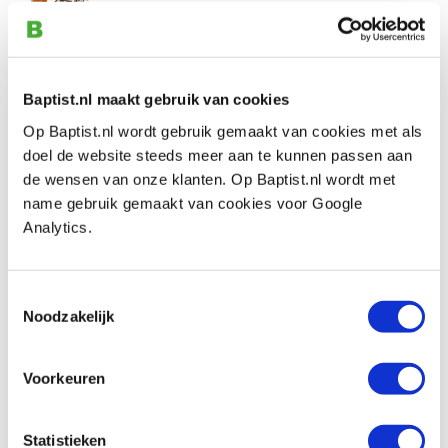
Artikelnummer: 15155
€ 386,00 incl. btw
€ 319,01 excl. btw
Op voorraad
Baptist.nl maakt gebruik van cookies
Vergelijken
Op Baptist.nl wordt gebruik gemaakt van cookies met als
doel de website steeds meer aan te kunnen passen aan
de wensen van onze klanten. Op Baptist.nl wordt met
Exmac A200 tafelmodel vlakbank met
name gebruik gemaakt van cookies voor Google
wisselmessen schaafas
Analytics.
Artikelnummer: 24768
€ 629,00 incl. btw
€ 519,83 excl. btw
Toestemmingsselectie
Noodzakelijk
Niet op voorraad, verwachte levertijd
september
Vergelijken
Voorkeuren
Veritas schraapschaaf 242 mm
Statistieken