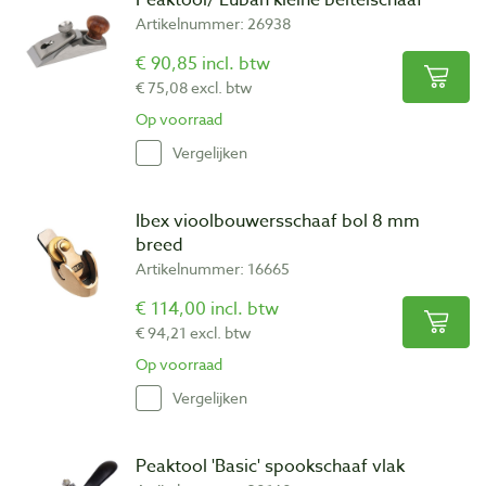
Artikelnummer: 26938
Spookschaven
Spookschaven
zijn trekschaven waarmee u eenvoudig gebogen
€ 90,85 incl. btw
of ronde oppervlakken kunt schaven.
€ 75,08 excl. btw
Op voorraad
Vergelijken
Ibex vioolbouwersschaaf bol 8 mm
breed
Artikelnummer: 16665
€ 114,00 incl. btw
€ 94,21 excl. btw
Op voorraad
Vergelijken
Peaktool 'Basic' spookschaaf vlak