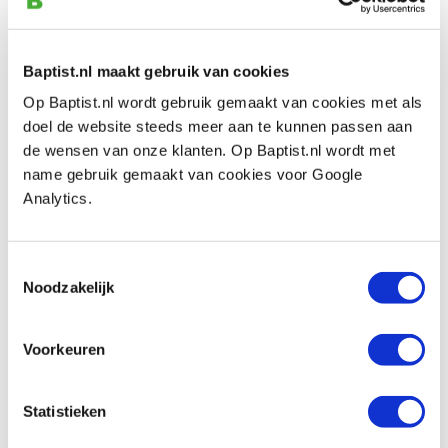
€ 7,95 incl. btw
€ 6,57 excl. btw
Baptist.nl maakt gebruik van cookies
Op voorraad
Op Baptist.nl wordt gebruik gemaakt van cookies met als
Vergelijken
doel de website steeds meer aan te kunnen passen aan
de wensen van onze klanten. Op Baptist.nl wordt met
Perslucht snelkoppeling universeel 1/2″
name gebruik gemaakt van cookies voor Google
buiten
Analytics.
Artikelnummer: 2474264
€ 9,90 incl. btw
Toestemmingsselectie
€ 8,18 excl. btw
Noodzakelijk
Op voorraad
Vergelijken
Voorkeuren
Perslucht snelkoppeling universeel 3/8″
Statistieken
binnen met slangpilaar 8 mm
Artikelnummer: 2474277