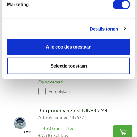
€ 2,90 incl. btw
Marketing
€ 2,40 excl. btw
Op voorraad
Vergelijken
Details tonen
Alle cookies toestaan
Fischer DuoPower pluggen Ø 6 x 30 mm
Artikelnummer: 5228511
€ 9,90 incl. btw
Selectie toestaan
€ 8,18 excl. btw
Op voorraad
Vergelijken
Borgmoer verzinkt DIN985 M4
Artikelnummer: 137527
€ 3,60 incl. btw
€ 2,98 excl. btw