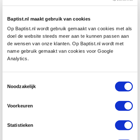
€ 4,70 incl. btw
€ 3,88 excl. btw
Op voorraad
Baptist.nl maakt gebruik van cookies
Vergelijken
Op Baptist.nl wordt gebruik gemaakt van cookies met als
doel de website steeds meer aan te kunnen passen aan
de wensen van onze klanten. Op Baptist.nl wordt met
Sterknop bakeliet Ø 32 mm M6
name gebruik gemaakt van cookies voor Google
doorlopend draad
Analytics.
Artikelnummer: 32825
€ 3,55 incl. btw
Toestemmingsselectie
€ 2,93 excl. btw
Noodzakelijk
Op voorraad
Vergelijken
Voorkeuren
Draadeind 4,8 roestvast staal M4 x 1
meter
Statistieken
Artikelnummer: 606387