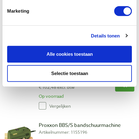
€ 330,00 incl. btw
Marketing
€ 272,73 excl. btw
Op voorraad
Vergelijken
Details tonen
Alle cookies toestaan
Proxxon Micromot BSI 220/E
bandschuurmachine
Artikelnummer: 349570
Selectie toestaan
€ 124,00 incl. btw
€ 102,48 excl. btw
Op voorraad
Vergelijken
Proxxon BBS/S bandschuurmachine
Artikelnummer: 1155196