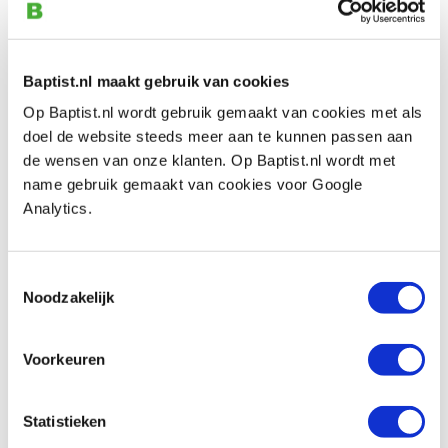
€ 266,00 incl. btw
€ 219,83 excl. btw
Op voorraad
Baptist.nl maakt gebruik van cookies
Vergelijken
Op Baptist.nl wordt gebruik gemaakt van cookies met als
doel de website steeds meer aan te kunnen passen aan
de wensen van onze klanten. Op Baptist.nl wordt met
Makita 9032 stripschuurmachine 230 V
name gebruik gemaakt van cookies voor Google
Artikelnummer: 842791
Analytics.
€ 299,00 incl. btw
€ 247,11 excl. btw
Toestemmingsselectie
Op voorraad
Noodzakelijk
Vergelijken
Voorkeuren
Makita DBS180Z accu-
stripschuurmachine 9 mm 18 V (zonder
accu)
Statistieken
Artikelnummer: 9515143