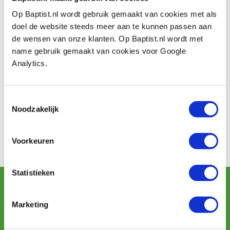
Op Baptist.nl wordt gebruik gemaakt van cookies met als
PAS Arnhem
doel de website steeds meer aan te kunnen passen aan
Wij accepteren ook de PAS Arnhem cadeaukaart in de
de wensen van onze klanten. Op Baptist.nl wordt met
winkel. Deze is alleen
niet
op de webshop in te
name gebruik gemaakt van cookies voor Google
wisselen.
Analytics.
Toestemmingsselectie
Noodzakelijk
Voorkeuren
Let op!
Wij accepteren
geen
VVV-bonnen.
Statistieken
Schrijf u in voor de maandelijkse nieuwsbrief
en ontvang aanbiedingen, nieuwe producten en tips.
Marketing