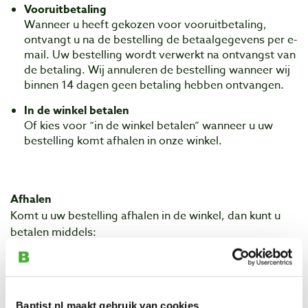
Vooruitbetaling
Wanneer u heeft gekozen voor vooruitbetaling,
ontvangt u na de bestelling de betaalgegevens per e-
mail. Uw bestelling wordt verwerkt na ontvangst van
de betaling. Wij annuleren de bestelling wanneer wij
binnen 14 dagen geen betaling hebben ontvangen.
In de winkel betalen
Of kies voor “in de winkel betalen” wanneer u uw
bestelling komt afhalen in onze winkel.
Afhalen
Komt u uw bestelling afhalen in de winkel, dan kunt u
betalen middels:
pinbetaling
Visa of Mastercard
contant geld (tot een bedrag van € 2.999)
Baptist cadeaukaart
Baptist.nl maakt gebruik van cookies