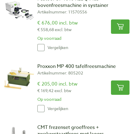
alternatieve gereedschappen!) is een bovenfreesmachine een
bovenfreesmachine in systainer
onmisbaar apparaat. Baptist heeft een uitgebreide collectie
Artikelnummer: 11570556
freesmachines en freesjes!
€ 676,00 incl. btw
Voor advies over frezen kunt contact opnemen met
de
€ 558,68 excl. btw
medewerkers van Baptist Arnhem.
Op voorraad
Vergelijken
Proxxon MP 400 tafelfreesmachine
Artikelnummer: 805202
€ 205,00 incl. btw
€ 169,42 excl. btw
Op voorraad
Vergelijken
CMT frezenset groeffrees +
zwaluwstaartfrees met lagers