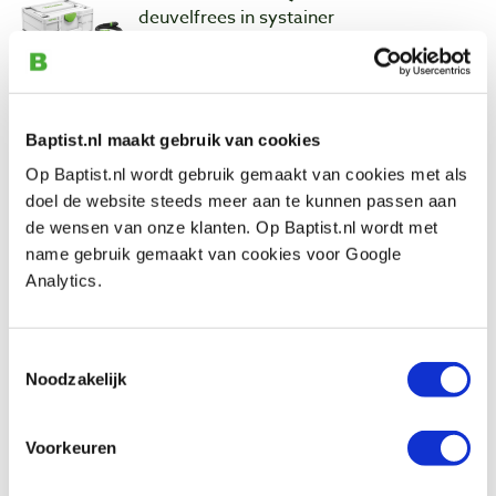
deuvelfrees in systainer
Artikelnummer: 11980452
€ 1158,00 incl. btw
€ 957,02 excl. btw
Op voorraad
Baptist.nl maakt gebruik van cookies
Vergelijken
Op Baptist.nl wordt gebruik gemaakt van cookies met als
doel de website steeds meer aan te kunnen passen aan
de wensen van onze klanten. Op Baptist.nl wordt met
Wabeco BF1240 frees- en boorstandaard
name gebruik gemaakt van cookies voor Google
500 x 350 mm
Analytics.
Artikelnummer: 34020
€ 227,00 incl. btw
Toestemmingsselectie
€ 187,60 excl. btw
Noodzakelijk
Op voorraad
Vergelijken
Voorkeuren
Amaxx Economy frezenset 6-delig