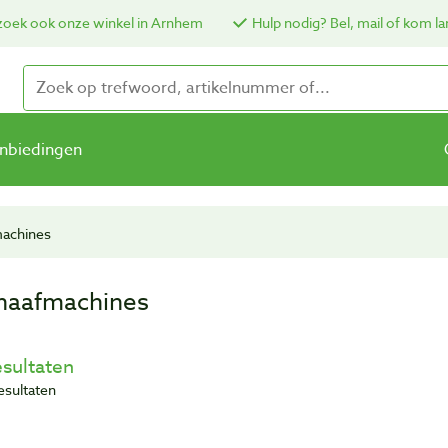
oek ook onze winkel in Arnhem
Hulp nodig? Bel, mail of kom la
nbiedingen
achines
haafmachines
esultaten
resultaten