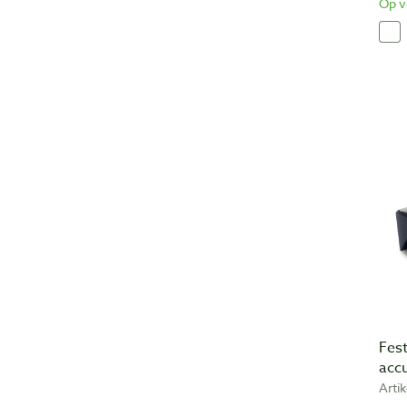
Op v
Fes
acc
Arti