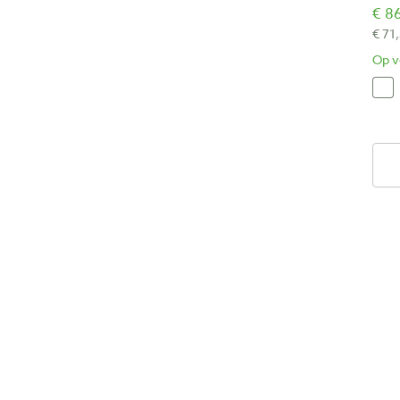
€ 86
€ 71
Op v