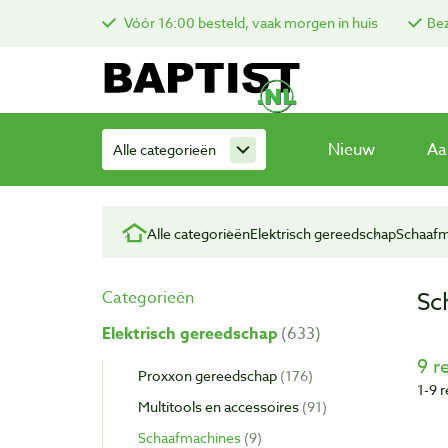
Vóór 16:00 besteld, vaak morgen in huis
Bez
Nieuw
Aa
Alle categorieën
Alle categorieën
Elektrisch gereedschap
Schaafm
Sc
Categorieën
Elektrisch gereedschap
633
9 r
Proxxon gereedschap
176
1-9 
Multitools en accessoires
91
Schaafmachines
9