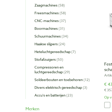
Zaagmachines
58
Freesmachines
58
CNC-machines
37
Boormachines
31
Schuurmachines
34
Haakse slijpers
24
Heteluchtgereedschap
7
Stofafzuigers
50
Fes
Compressoren en
sch
luchtgereedschap
29
Arti
Soldeerbouten en toebehoren
12
€ 43
Divers elektrisch gereedschap
3
€ 35
Accu's en batterijen
23
Op v
Merken