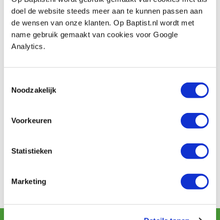
Breedte:
20 mm
doel de website steeds meer aan te kunnen passen aan
Maximale insteekdiepte:
30 mm
de wensen van onze klanten. Op Baptist.nl wordt met
name gebruik gemaakt van cookies voor Google
Aantal:
2 stuks
Analytics.
Toestemmingsselectie
Noodzakelijk
Reviews
Voorkeuren
Baptist uses Trusted Shops as an independent service
Statistieken
provider for obtaining reviews. Trusted Shops has taken
steps to ensure that these are genuine reviews.
More
information
Marketing