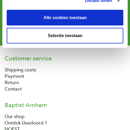
Sign up for our newsletter
Details tonen
and receive offers, new products and tips.
Alle cookies toestaan
Subscribe
Selectie toestaan
Customer service
Shipping costs
Payment
Return
Contact
Baptist Arnhem
Our shop
Ontdek IJsseloord 1
NOEST