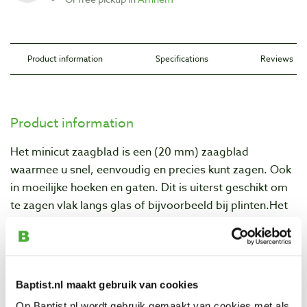
Product information
Specifications
Reviews
Product information
Het minicut zaagblad is een (20 mm) zaagblad
waarmee u snel, eenvoudig en precies kunt zagen. Ook
in moeilijke hoeken en gaten. Dit is uiterst geschikt om
te zagen vlak langs glas of bijvoorbeeld bij plinten.Het
zaagblad is geschikt voor het zagen in hout en andere
zachte materialen.
Baptist.nl maakt gebruik van cookies
Specifications
Op Baptist.nl wordt gebruik gemaakt van cookies met als