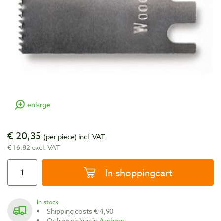
enlarge
€ 20,35
(per piece)
incl. VAT
€ 16,82 excl. VAT
In shoppingcart
In stock
Shipping costs € 4,90
Or free pickup in
Arnhem