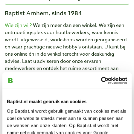
Baptist Arnhem, sinds 1984
Wie zijn wij?
We zijn meer dan een winkel. We zijn een
ontmoetingsplek voor houtbewerkers, waar kennis
wordt uitgewisseld, workshops worden georganiseerd
en waar prachtige nieuwe hobby’s ontstaan. U kunt bij
ons online én in de winkel terecht voor deskundig
advies. Laat u adviseren door onze ervaren
medewerkers en ontdek het ruime assortiment aan
kwaliteitsproducten! Van
schaven
tot
houtdraaien
, naar
het
afwerken
van uw project. Het hele assortiment op
één plek!
Dit kunt u van Baptist verwachten:
Baptist.nl maakt gebruik van cookies
Op Baptist.nl wordt gebruik gemaakt van cookies met als
Ruim assortiment
Deskundig advies
doel de website steeds meer aan te kunnen passen aan
de wensen van onze klanten. Op Baptist.nl wordt met
Passie voor
Kwalitatief
name gebruik gemaakt van cookies voor Google