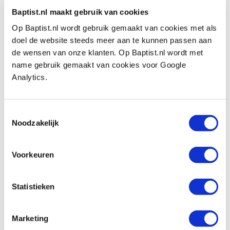
Breedte:
20 mm
Baptist.nl maakt gebruik van cookies
Maximale insteekdiepte:
30 mm
Op Baptist.nl wordt gebruik gemaakt van cookies met als
Aantal:
2 stuks
doel de website steeds meer aan te kunnen passen aan
de wensen van onze klanten. Op Baptist.nl wordt met
name gebruik gemaakt van cookies voor Google
Analytics.
Kundenmeinung
Toestemmingsselectie
Noodzakelijk
Voorkeuren
Baptist nutzt Trusted Shops als unabhängigen
Dienstleister zum Einholen von Bewertungen. Trusted
Shops hat Maßnahmen ergriffen, um sicherzustellen,
Statistieken
dass es sich um echte Bewertungen handelt.
Mehr
Informationen
Marketing