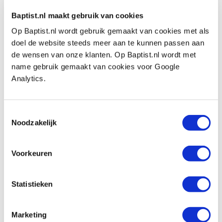
Op voorraad
Baptist.nl maakt gebruik van cookies
Vergelijken
Op Baptist.nl wordt gebruik gemaakt van cookies met als
doel de website steeds meer aan te kunnen passen aan
Makita startset LXT DC18RD/2XBL1850B
de wensen van onze klanten. Op Baptist.nl wordt met
Artikelnummer: 6131812
name gebruik gemaakt van cookies voor Google
€ 348,00 incl. btw
Analytics.
€ 287,60 excl. btw
Op voorraad
Toestemmingsselectie
Vergelijken
Noodzakelijk
Makita oplader LXT DC18RC
Voorkeuren
Artikelnummer: 3250739
€ 53,05 incl. btw
Statistieken
€ 43,84 excl. btw
Levering binnen 2-5 werkdagen
Marketing
Vergelijken