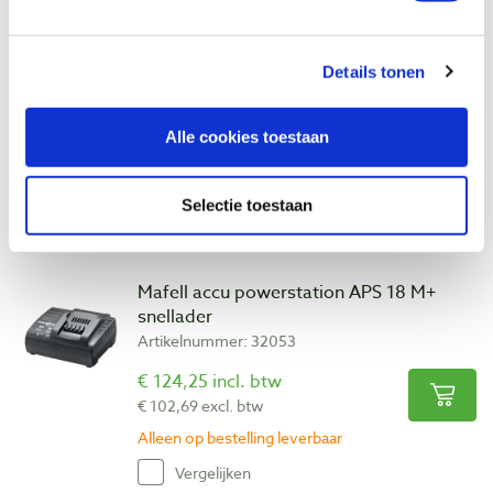
Makita duo oplader TXT DC18RD
Details tonen
Artikelnummer: 4840053
€ 153,00 incl. btw
Alle cookies toestaan
€ 126,45 excl. btw
Op voorraad
Selectie toestaan
Vergelijken
Mafell accu powerstation APS 18 M+
snellader
Artikelnummer: 32053
€ 124,25 incl. btw
€ 102,69 excl. btw
Alleen op bestelling leverbaar
Vergelijken