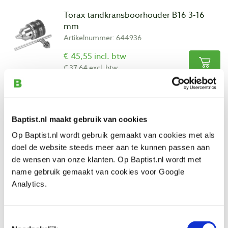
Torax tandkransboorhouder B16 3-16
mm
Artikelnummer: 644936
€ 45,55 incl. btw
€ 37,64 excl. btw
Op voorraad
Vergelijken
Baptist.nl maakt gebruik van cookies
Boorhouderstift mc2 - B16 voor
Op Baptist.nl wordt gebruik gemaakt van cookies met als
houtdraaibank en boorkop
doel de website steeds meer aan te kunnen passen aan
Artikelnummer: 366073
de wensen van onze klanten. Op Baptist.nl wordt met
€ 10,85 incl. btw
name gebruik gemaakt van cookies voor Google
€ 8,97 excl. btw
Analytics.
Op voorraad
Vergelijken
Toestemmingsselectie