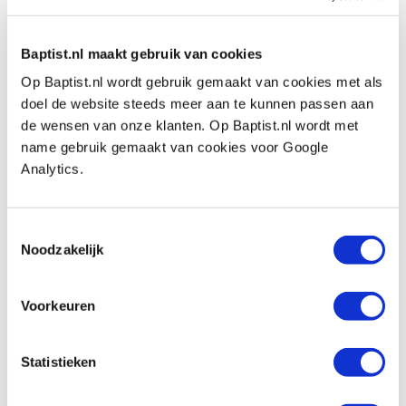
€ 9,67 excl. btw
Op voorraad
Baptist.nl maakt gebruik van cookies
Vergelijken
Op Baptist.nl wordt gebruik gemaakt van cookies met als
doel de website steeds meer aan te kunnen passen aan
Crushgrind peper- en zoutmechanisme
de wensen van onze klanten. Op Baptist.nl wordt met
135 mm
name gebruik gemaakt van cookies voor Google
Artikelnummer: 32200
Analytics.
€ 10,85 incl. btw
€ 8,97 excl. btw
Toestemmingsselectie
Op voorraad
Noodzakelijk
Vergelijken
Voorkeuren
Crushgrind peper- en zoutmechanisme
195 mm
Artikelnummer: 32201
Statistieken
€ 12,90 incl. btw