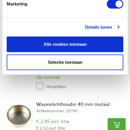
€ 10,66 excl. btw
Marketing
Op voorraad
Vergelijken
Details tonen
Crushgrind peper- en zoutmechanisme
Alle cookies toestaan
450 mm
Artikelnummer: 32203
€ 15,25 incl. btw
Selectie toestaan
€ 12,60 excl. btw
Op voorraad
Vergelijken
Waxinelichthouder 40 mm metaal
Artikelnummer: 32196
€ 2,45 incl. btw
€ 2,02 excl. btw