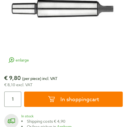
enlarge
€ 9,80
(per piece)
incl. VAT
€ 8,10 excl. VAT
In shoppingcart
In stock
Shipping costs € 4,90
Or free pickup in
Arnhem