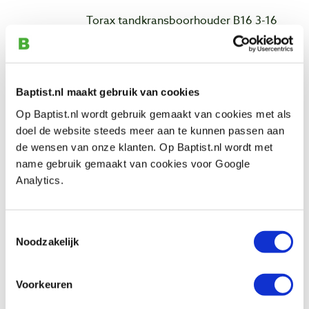
Torax tandkransboorhouder B16 3-16
mm
Productnumber: 644936
€ 45,55 incl. VAT
€ 37,64 excl. VAT
Baptist.nl maakt gebruik van cookies
In stock
Op Baptist.nl wordt gebruik gemaakt van cookies met als
doel de website steeds meer aan te kunnen passen aan
Compare
de wensen van onze klanten. Op Baptist.nl wordt met
name gebruik gemaakt van cookies voor Google
Boorhouderstift mc2 - B16 voor
Analytics.
houtdraaibank en boorkop
Productnumber: 366073
Toestemmingsselectie
€ 10,85 incl. VAT
Noodzakelijk
€ 8,97 excl. VAT
In stock
Voorkeuren
Compare