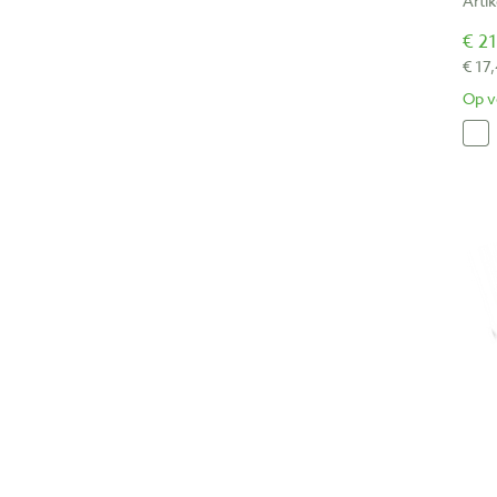
Arti
€ 21
€ 17
Op v