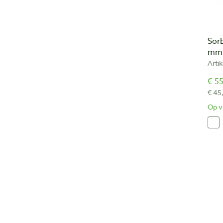
Sor
mm 
Arti
€ 55
€ 45
Op v