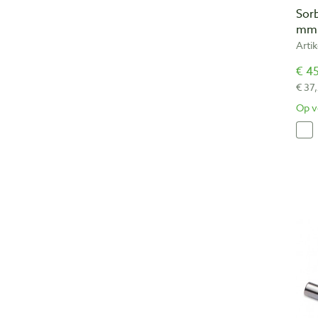
Sorb
mm
Arti
€ 45
€ 37
Op v