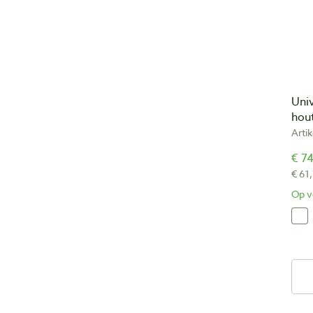
Univ
hou
Arti
€ 74
€ 61
Op v