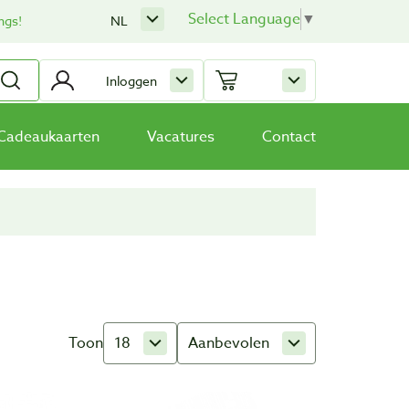
Select Language
▼
ngs!
NL
Inloggen
Cadeaukaarten
Vacatures
Contact
Toon
18
Aanbevolen