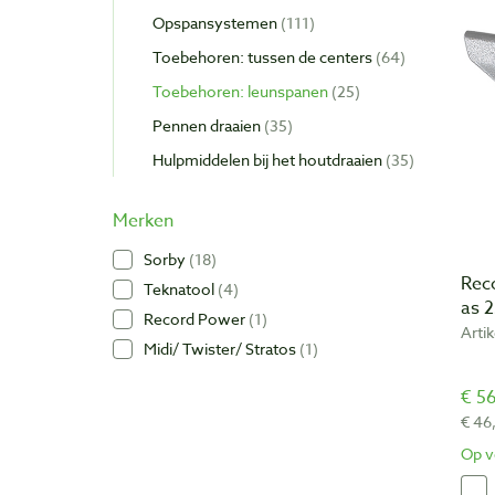
Opspansystemen
111
Toebehoren: tussen de centers
64
Toebehoren: leunspanen
25
Pennen draaien
35
Hulpmiddelen bij het houtdraaien
35
Merken
Sorby
18
Rec
Teknatool
4
as 
Record Power
1
Arti
Midi/ Twister/ Stratos
1
€ 56
€ 46
Op v