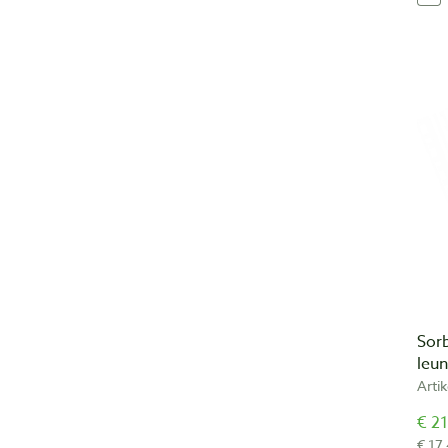
Sor
leu
Arti
€ 21
€ 17