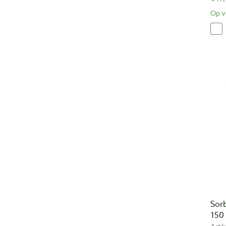
Op v
Sor
150