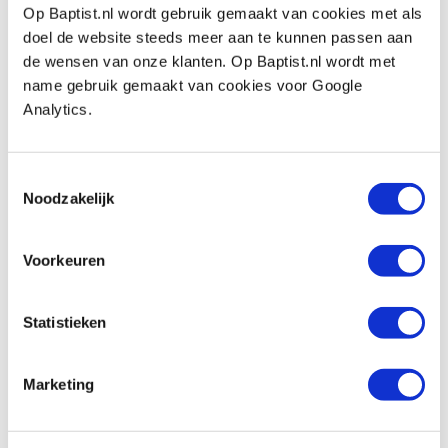
Op Baptist.nl wordt gebruik gemaakt van cookies met als
doel de website steeds meer aan te kunnen passen aan
Sorby precision boring system incl. as 1"
(25,4mm)
de wensen van onze klanten. Op Baptist.nl wordt met
Artikelnummer: 19097
name gebruik gemaakt van cookies voor Google
Analytics.
€ 96,05 incl. btw
€ 79,38 excl. btw
Nieuw
Op voorraad
Toestemmingsselectie
Noodzakelijk
Vergelijken
Voorkeuren
Oneway live center adapter M33 x 3,5
Artikelnummer: 23918
Statistieken
€ 45,00 incl. btw
€ 37,19 excl. btw
Op voorraad
Marketing
Vergelijken