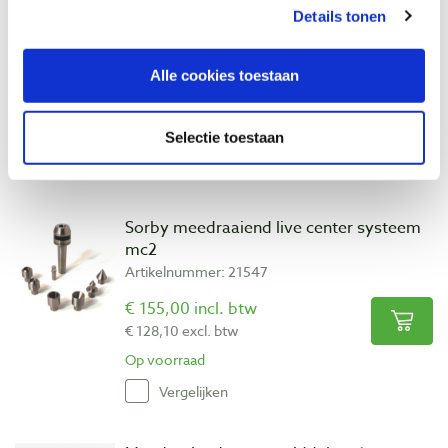
Details tonen
Teknatool Nova Live Center systeem
Artikelnummer: 24216
Alle cookies toestaan
€ 98,80 incl. btw
€ 81,65 excl. btw
Op voorraad
Selectie toestaan
Vergelijken
Sorby meedraaiend live center systeem
mc2
Artikelnummer: 21547
€ 155,00 incl. btw
€ 128,10 excl. btw
Op voorraad
Vergelijken