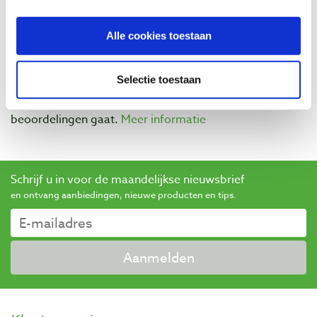
Alle cookies toestaan
Baptist maakt gebruik van Trusted Shops als een
onafhankelijke dienstverlener voor het verkrijgen van
Selectie toestaan
beoordelingen. Trusted Shops heeft maatregelen
genomen om ervoor te zorgen dat het om echte
beoordelingen gaat.
Meer informatie
Schrijf u in voor de maandelijkse nieuwsbrief
en ontvang aanbiedingen, nieuwe producten en tips.
Aanmelden