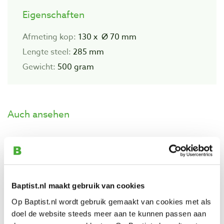
Eigenschaften
Afmeting kop:
130 x Ø 70 mm
Lengte steel:
285 mm
Gewicht:
500 gram
Auch ansehen
Houten hamer vierkant 138 mm
Produktnummer: 21870
€ 12,75 inkl. MwSt
Baptist.nl maakt gebruik van cookies
€ 10,54 ohne MwSt
Op Baptist.nl wordt gebruik gemaakt van cookies met als
Auf Lager
doel de website steeds meer aan te kunnen passen aan
Vergleich