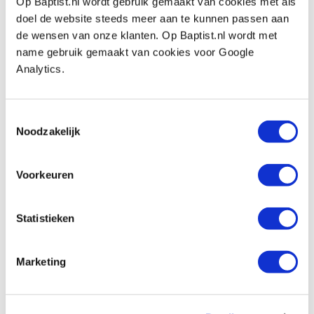
Op Baptist.nl wordt gebruik gemaakt van cookies met als
Estwing klauwhamer 450 gram
doel de website steeds meer aan te kunnen passen aan
Artikelnummer: 13985
de wensen van onze klanten. Op Baptist.nl wordt met
name gebruik gemaakt van cookies voor Google
€ 74,85 incl. btw
Analytics.
€ 61,86 excl. btw
Op voorraad
Vergelijken
Toestemmingsselectie
Noodzakelijk
Estwing klauwhamer 560 gram
Artikelnummer: 13986
Voorkeuren
€ 85,45 incl. btw
€ 70,62 excl. btw
Statistieken
Op voorraad
Vergelijken
Marketing
Estwing klauwhamer 615 gram