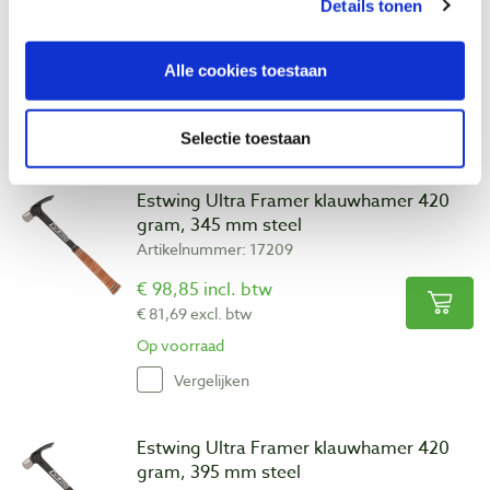
Artikelnummer: 22486
Details tonen
€ 90,55 incl. btw
€ 74,83 excl. btw
Alle cookies toestaan
Op voorraad
Vergelijken
Selectie toestaan
Estwing Ultra Framer klauwhamer 420
gram, 345 mm steel
Artikelnummer: 17209
€ 98,85 incl. btw
€ 81,69 excl. btw
Op voorraad
Vergelijken
Estwing Ultra Framer klauwhamer 420
gram, 395 mm steel