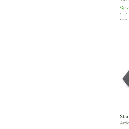
Op v
Sta
Arti