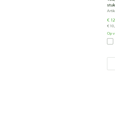
stu
Arti
€ 12
€ 10
Op v