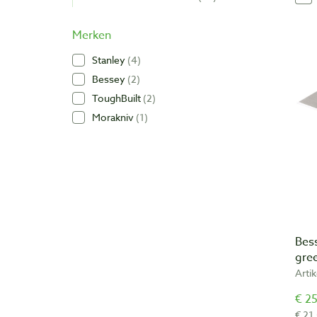
Merken
Stanley
4
Bessey
2
ToughBuilt
2
Morakniv
1
Bes
gre
Arti
€ 25
€ 21