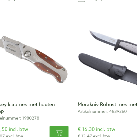
sey klapmes met houten
Morakniv Robust mes met
ep
Artikelnummer: 4839260
kelnummer: 1980278
,50 incl. btw
€ 16,30 incl. btw
,07 excl. btw
€ 13,47 excl. btw