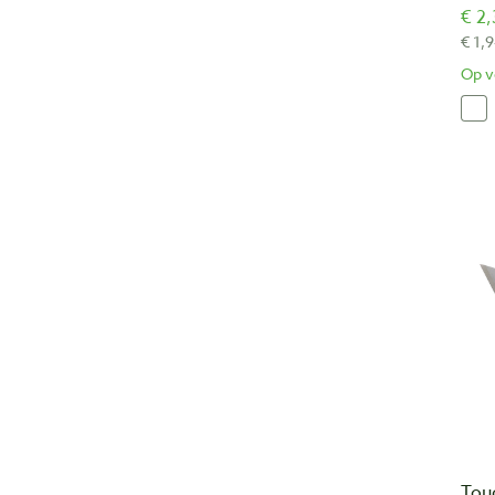
€ 2,
€ 1,9
Op v
Tou