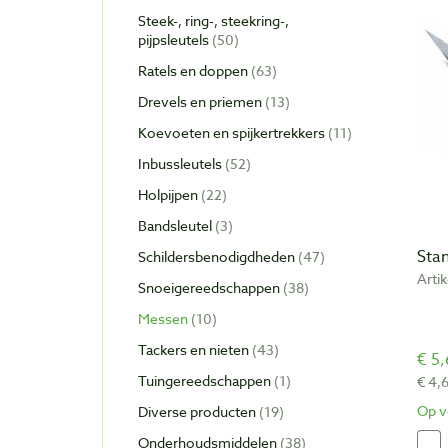
Steek-, ring-, steekring-,
pijpsleutels
50
Ratels en doppen
63
Drevels en priemen
13
Koevoeten en spijkertrekkers
11
Inbussleutels
52
Holpijpen
22
Bandsleutel
3
Sta
Schildersbenodigdheden
47
Arti
Snoeigereedschappen
38
Messen
10
Tackers en nieten
43
€ 5,
Tuingereedschappen
1
€ 4,
Op v
Diverse producten
19
Onderhoudsmiddelen
38