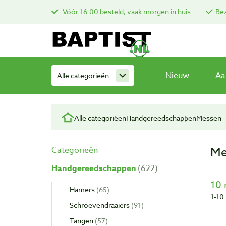
Vóór 16:00 besteld, vaak morgen in huis
Bez
Nieuw
Aa
Alle categorieën
Alle categorieën
Handgereedschappen
Messen
Me
Categorieën
Handgereedschappen
622
10 
Hamers
65
1-10
Schroevendraaiers
91
Tangen
57