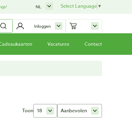
Select Language
▼
ngs!
NL
Inloggen
Cadeaukaarten
Vacatures
Contact
Toon
18
Aanbevolen