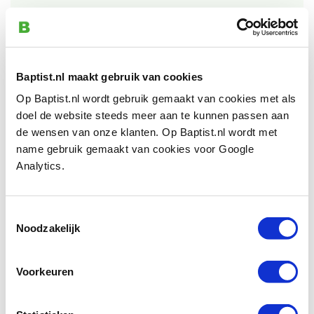
Afmeting kop:
130 x Ø 70 mm
Lengte steel:
285 mm
Gewicht:
500 gram
Baptist.nl maakt gebruik van cookies
Op Baptist.nl wordt gebruik gemaakt van cookies met als
doel de website steeds meer aan te kunnen passen aan
Also view
de wensen van onze klanten. Op Baptist.nl wordt met
name gebruik gemaakt van cookies voor Google
Analytics.
Houten hamer vierkant 138 mm
Productnumber: 21870
Toestemmingsselectie
€ 12,75 incl. VAT
Noodzakelijk
€ 10,54 excl. VAT
In stock
Voorkeuren
Compare