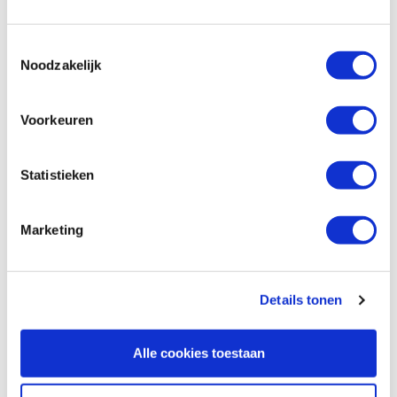
gebogen snede 7 mm
Artikelnummer: 23578
Toestemmingsselectie
€ 24,95 incl. btw
Noodzakelijk
€ 20,62 excl. btw
Niet op voorraad, levertijd onbekend
Voorkeuren
Vergelijken
Statistieken
Flexcut PW11 Gold wetpastakrijt
Artikelnummer: 21730
Marketing
€ 14,40 incl. btw
€ 11,90 excl. btw
Op voorraad
Details tonen
Vergelijken
Alle cookies toestaan
Pfeil H LINO los heft 36 x 50 mm
Artikelnummer: 13806