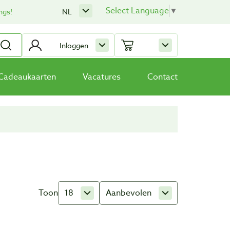
Select Language
▼
ngs!
NL
Inloggen
Cadeaukaarten
Vacatures
Contact
Toon
18
Aanbevolen