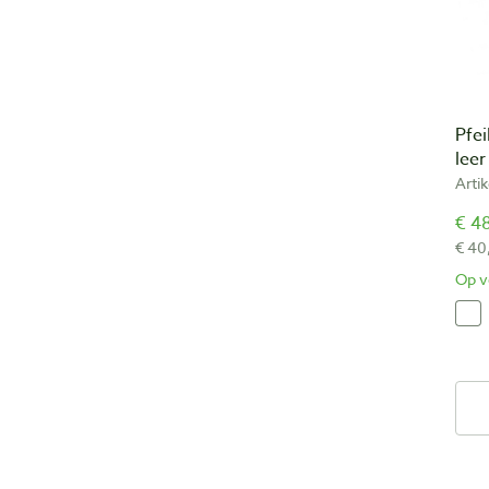
Pfei
leer
Arti
€ 48
€ 40
Op v