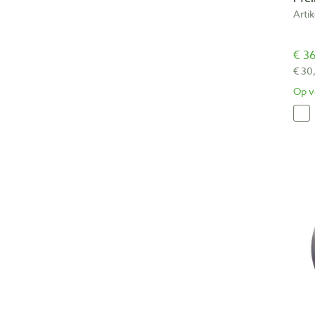
Arti
€ 36
€ 30
Op v