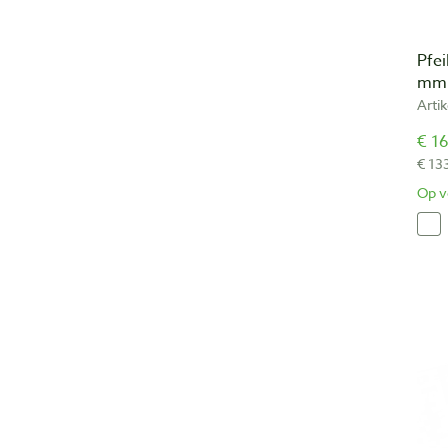
Pfe
mm 
Arti
€ 16
€ 13
Op v