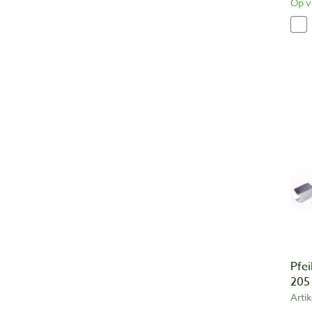
Op v
Pfei
205
Arti