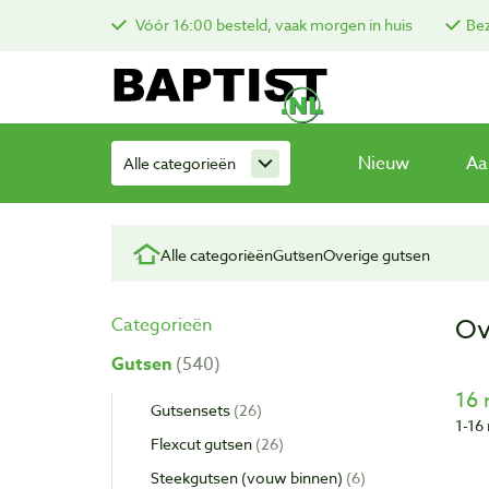
Vóór 16:00 besteld, vaak morgen in huis
Bez
Nieuw
Aa
Alle categorieën
Alle categorieën
Gutsen
Overige gutsen
Ov
Categorieën
Gutsen
540
16 
Gutsensets
26
1-16 
Flexcut gutsen
26
Steekgutsen (vouw binnen)
6