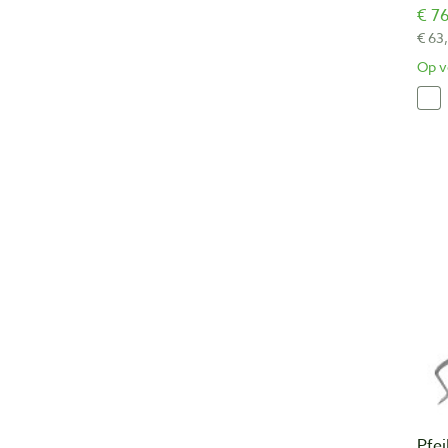
€ 76
€ 63
Op v
Pfei