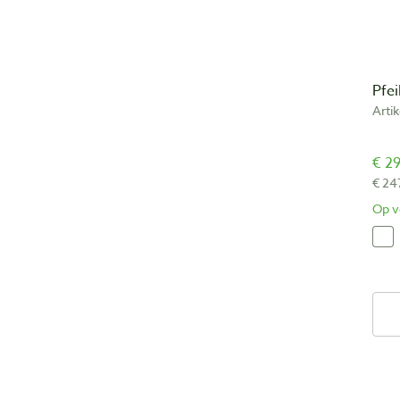
Pfe
Arti
€ 29
€ 24
Op v