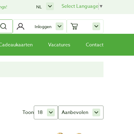
Select Language
▼
ngs!
NL
Inloggen
Cadeaukaarten
Vacatures
Contact
Toon
18
Aanbevolen