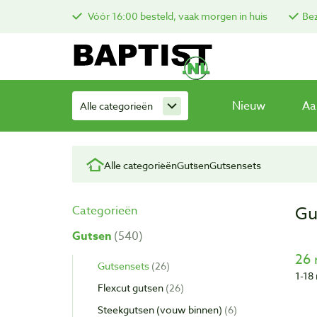
Vóór 16:00 besteld, vaak morgen in huis
Bez
Nieuw
Aa
Alle categorieën
Alle categorieën
Gutsen
Gutsensets
Gu
Categorieën
Gutsen
540
26 
Gutsensets
26
1-18 
Flexcut gutsen
26
Steekgutsen (vouw binnen)
6