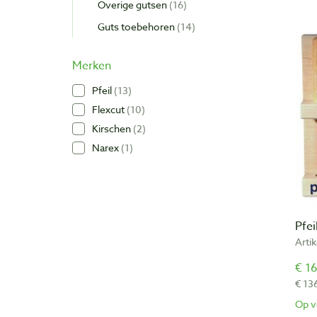
Overige gutsen
16
Guts toebehoren
14
Merken
Pfeil
13
Flexcut
10
Kirschen
2
Narex
1
Pfei
Arti
€ 16
€ 13
Op v