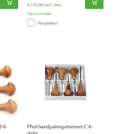
€ 114,88 excl. btw
Op voorraad
Vergelijken
B 6-
Pfeil handpalmgutsenset C 6-
delig