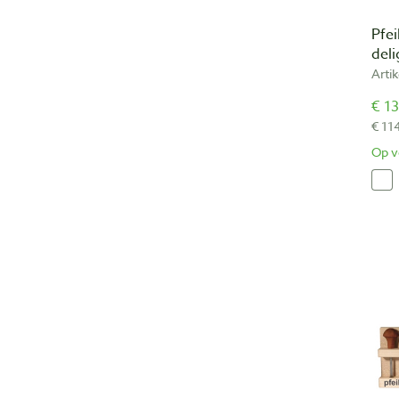
Pfe
deli
Arti
€ 13
€ 11
Op v