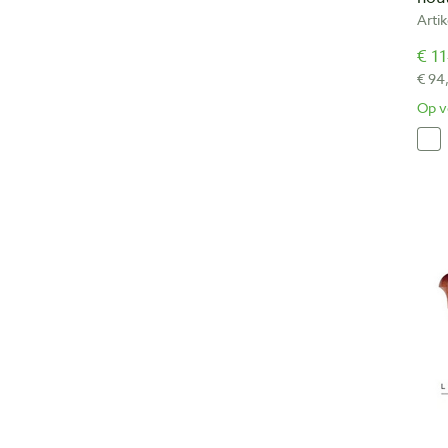
Arti
€ 11
€ 94
Op v