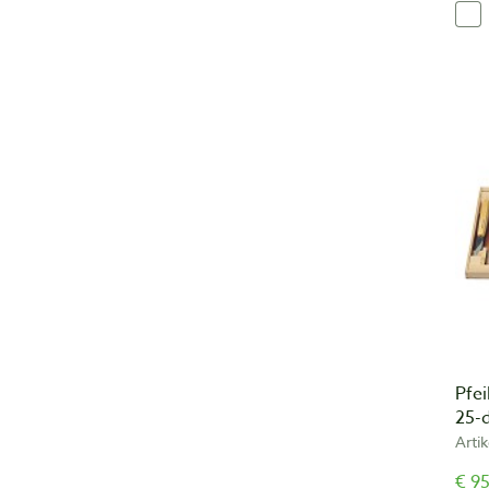
Pfei
25-d
Arti
€ 95