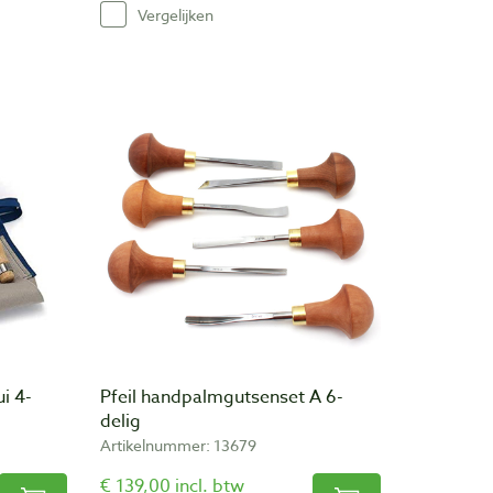
Vergelijken
ui 4-
Pfeil handpalmgutsenset A 6-
delig
Artikelnummer: 13679
€ 139,00 incl. btw