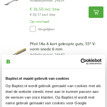
Artikelnummer: 24639
€ 36,50 incl. btw
€ 30,17 excl. btw
Op voorraad
Vergelijken
Pfeil 14a-6 kort gekropte guts, 55º V-
vorm snede 6 mm
Artikelnummer: 24640
€ 36,50 incl. btw
€ 30,17 excl. btw
Niet op voorraad, levertijd onbekend
Baptist.nl maakt gebruik van cookies
Vergelijken
Op Baptist.nl wordt gebruik gemaakt van cookies met als
doel de website steeds meer aan te kunnen passen aan
Pfeil 14a-8 kort gekropte guts, 55º V-
de wensen van onze klanten. Op Baptist.nl wordt met
vorm snede 8 mm
name gebruik gemaakt van cookies voor Google