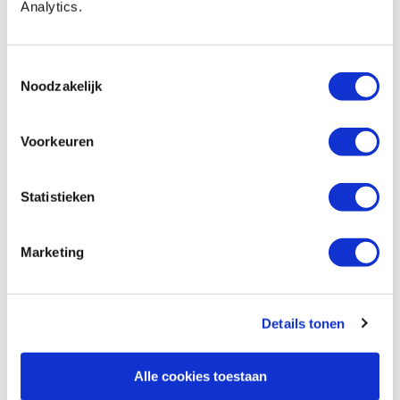
Artikelnummer: 24641
Analytics.
€ 41,00 incl. btw
€ 33,88 excl. btw
Toestemmingsselectie
Op voorraad
Noodzakelijk
Vergelijken
Voorkeuren
Pfeil 14a-10 kort gekropte guts, 55º V-
vorm snede 10 mm
Statistieken
Artikelnummer: 24642
€ 41,00 incl. btw
Marketing
€ 33,88 excl. btw
Op voorraad
Vergelijken
Details tonen
Alle cookies toestaan
Vorige
Volgende