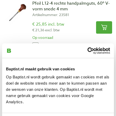
Pfeil L12-4 rechte handpalmguts, 60º V-
vorm snede 4 mm
Artikelnummer: 23581
€ 25,85 incl. btw
€ 21,36 excl. btw
Op voorraad
Vergelijken
Pfeil L15-2 rechte handpalmguts, 45º V-
vorm snede 2 mm
Baptist.nl maakt gebruik van cookies
Artikelnummer: 23582
Op Baptist.nl wordt gebruik gemaakt van cookies met als
€ 25,85 incl. btw
doel de website steeds meer aan te kunnen passen aan
€ 21,36 excl. btw
de wensen van onze klanten. Op Baptist.nl wordt met
name gebruik gemaakt van cookies voor Google
Niet op voorraad, levertijd onbekend
Analytics.
Vergelijken