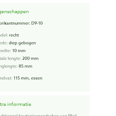
genschappen
brikantnummer: D9-10
del:
recht
ede:
diep gebogen
eedte:
10 mm
tale lengte:
200 mm
inglengte:
85 mm
ndvat:
115 mm, essen
tra informatie
aditioneel houtsnijgereedschap van Pfeil.