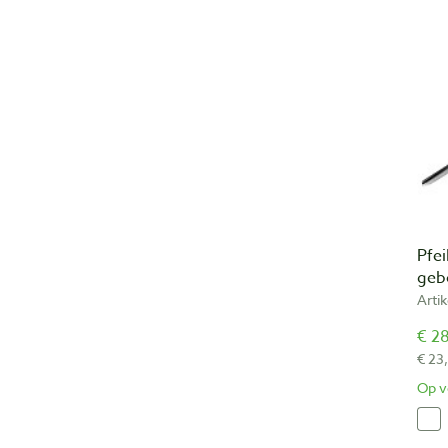
Pfei
geb
Arti
€ 28
€ 23
Op v