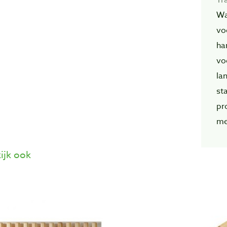
Wa
vo
ha
vo
la
st
pr
me
ijk ook