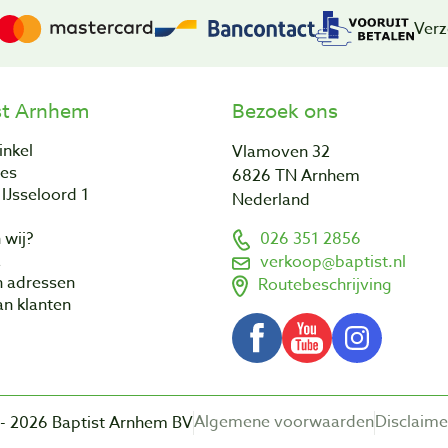
Verz
st Arnhem
Bezoek ons
inkel
Vlamoven 32
res
6826 TN Arnhem
IJsseloord 1
Nederland
 wij?
026 351 2856
a
verkoop@baptist.nl
n adressen
Routebeschrijving
n klanten
Algemene voorwaarden
Disclaime
- 2026 Baptist Arnhem BV