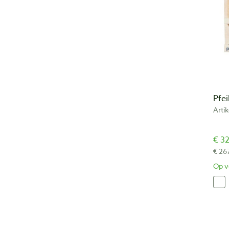
Pfei
Arti
€ 32
€ 26
Op v