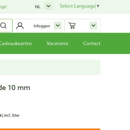
Select Language
▼
ngs!
NL
Inloggen
Cadeaukaarten
Vacatures
Contact
ede 10 mm
k)
incl. btw