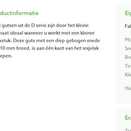
ductinformatie
Ei
l gutsen uit de D serie zijn door het kleine
Fa
aat ideaal wanneer u werkt met een kleiner
Mo
kstuk. Deze guts met een diep gebogen snede
10 mm breed, is aan één kant van het snijvlak
Sn
lepen.
Br
To
Kl
Ha
Ex
Tr