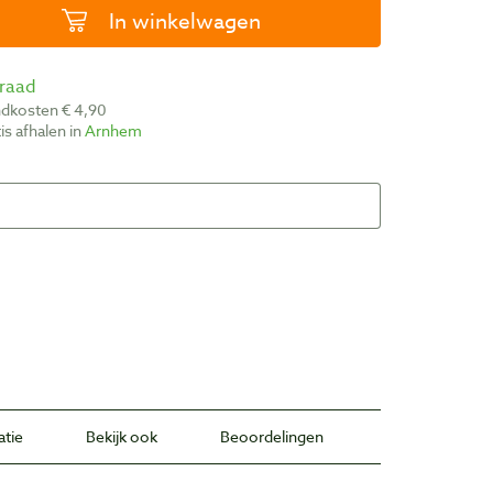
In winkelwagen
rraad
ndkosten € 4,90
atis afhalen in
Arnhem
atie
Bekijk ook
Beoordelingen