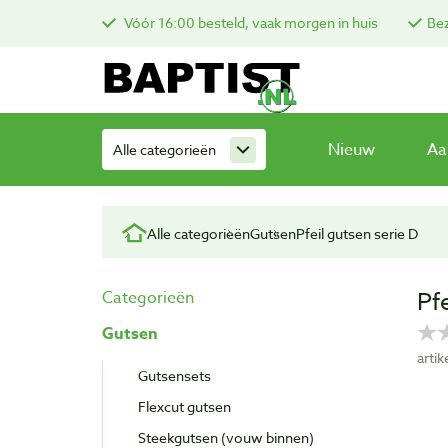
Vóór 16:00 besteld, vaak morgen in huis
Bez
Nieuw
Aa
Alle categorieën
Alle categorieën
Gutsen
Pfeil gutsen serie D
Pf
Categorieën
Gutsen
arti
Gutsensets
Flexcut gutsen
Steekgutsen (vouw binnen)