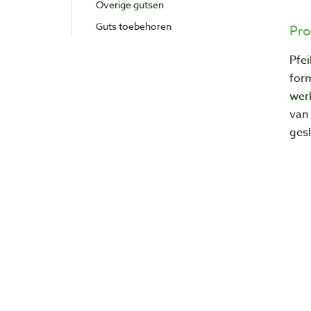
Overige gutsen
Guts toebehoren
Pro
Pfei
form
wer
van 
ges