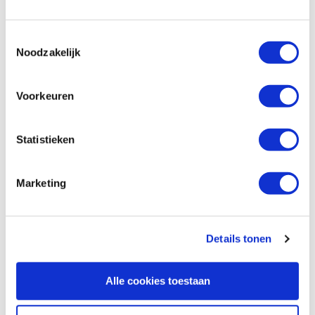
Artikelnummer: 13746
€ 27,25 incl. btw
Toestemmingsselectie
Noodzakelijk
€ 22,52 excl. btw
Op voorraad
Vergelijken
Voorkeuren
Pfeil D 8-10 rechte guts, gebogen snede
Statistieken
10 mm
Artikelnummer: 13748
Marketing
€ 27,25 incl. btw
€ 22,52 excl. btw
Op voorraad
Details tonen
Vergelijken
Alle cookies toestaan
Flexcut PW11 Gold wetpastakrijt
Artikelnummer: 21730