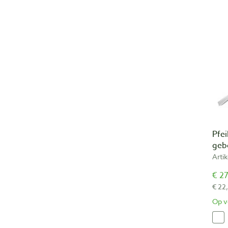
Pfei
geb
Arti
€ 27
€ 22
Op v