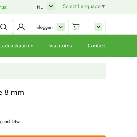
Select Language
▼
ngs!
NL
Inloggen
Cadeaukaarten
Vacatures
Contact
de 8 mm
k)
incl. btw