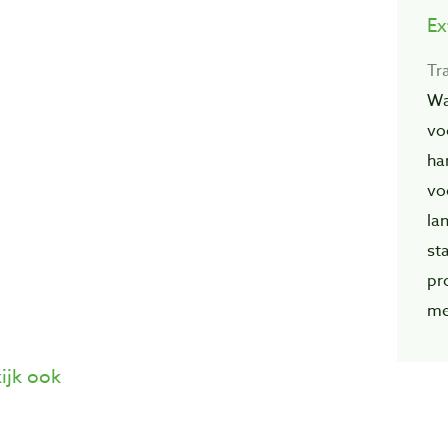
Ex
Tr
Wa
vo
ha
vo
la
st
pr
me
ijk ook