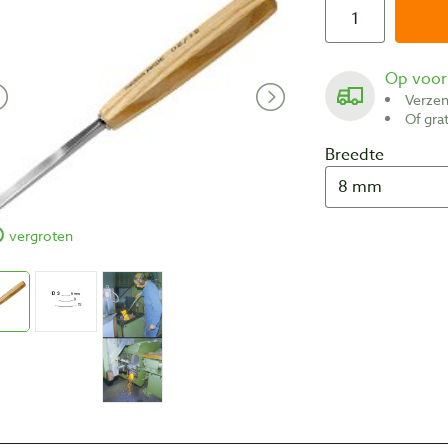
Op voo
Verze
Of gr
Breedte
vergroten