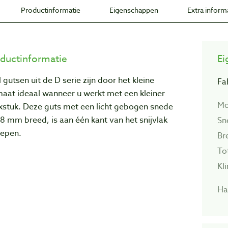
Productinformatie
Eigenschappen
Extra inform
ductinformatie
Ei
l gutsen uit de D serie zijn door het kleine
Fa
aat ideaal wanneer u werkt met een kleiner
Mo
kstuk. Deze guts met een licht gebogen snede
8 mm breed, is aan één kant van het snijvlak
Sn
lepen.
Br
To
Kl
Ha