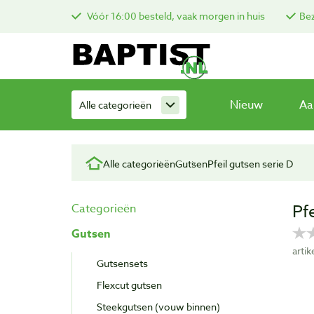
Vóór 16:00 besteld, vaak morgen in huis
Bez
Nieuw
Aa
Alle categorieën
Alle categorieën
Gutsen
Pfeil gutsen serie D
Pf
Categorieën
Gutsen
arti
Gutsensets
Flexcut gutsen
Steekgutsen (vouw binnen)