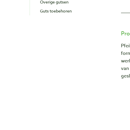
Overige gutsen
Guts toebehoren
Pro
Pfei
form
wer
van 
ges