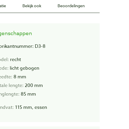
atie
Bekijk ook
Beoordelingen
genschappen
brikantnummer: D3-8
del:
recht
ede:
licht gebogen
eedte:
8
mm
tale lengte:
200 mm
inglengte:
85 mm
ndvat:
115 mm, essen