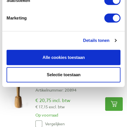
Statistieken
Vergelijken
Marketing
Pfeil 8a-18 kort gekropte guts, gebogen
snede 18 mm
Artikelnummer: 13577
Details tonen
€ 38,70 incl. btw
€ 31,98 excl. btw
Op voorraad
Alle cookies toestaan
Vergelijken
Selectie toestaan
Fleshamer 400 – 600 gram
Artikelnummer: 20894
€ 20,75 incl. btw
€ 17,15 excl. btw
Op voorraad
Vergelijken