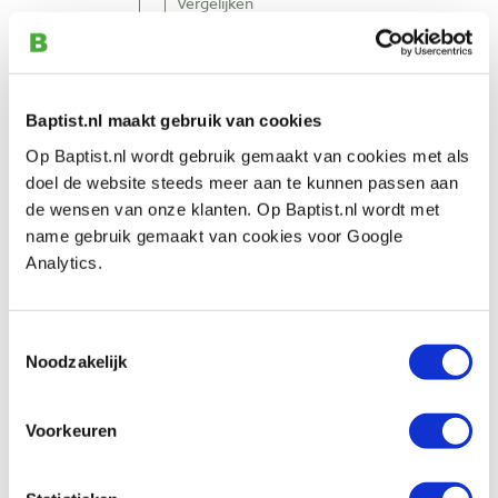
Vergelijken
Pfeil 8a-13 kort gekropte guts, gebogen
snede 13 mm
Baptist.nl maakt gebruik van cookies
Artikelnummer: 13575
Op Baptist.nl wordt gebruik gemaakt van cookies met als
€ 32,90 incl. btw
doel de website steeds meer aan te kunnen passen aan
€ 27,19 excl. btw
de wensen van onze klanten. Op Baptist.nl wordt met
Op voorraad
name gebruik gemaakt van cookies voor Google
Vergelijken
Analytics.
Pfeil 8a-16 kort gekropte guts, gebogen
Toestemmingsselectie
snede 16 mm
Noodzakelijk
Artikelnummer: 13576
€ 38,70 incl. btw
Voorkeuren
€ 31,98 excl. btw
Op voorraad