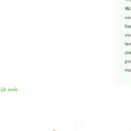
Wa
vo
ha
vo
la
st
pr
me
ijk ook