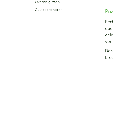
Overige gutsen
Guts toebehoren
Pro
Rech
doo
del
vor
Dez
bree