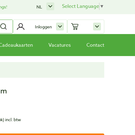
Select Language
▼
ngs!
NL
Inloggen
Cadeaukaarten
Vacatures
Contact
mm
uk)
incl. btw