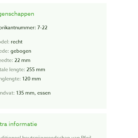
genschappen
brikantnummer: 7-22
del:
recht
ede:
gebogen
eedte:
22 mm
tale lengte:
255 mm
inglengte:
120 mm
ndvat:
135 mm, essen
tra informatie
aditioneel houtsnijgereedschap van Pfeil.