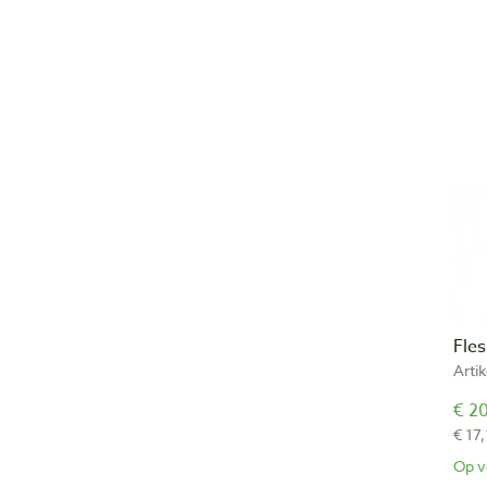
Fle
Arti
€ 20
€ 17,
Op v