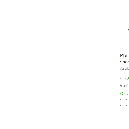
Pfei
sne
Arti
€ 32
€ 27,
Op v