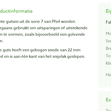
ductinformatie
Ei
te gutsen uit de serie 7 van Pfeil worden
Fa
rgaans gebruikt om uitsparingen of uitstekende
Mo
en te vormen, zoals bijvoorbeeld een golvende
m.
Sn
Br
e guts heeft een gebogen snede van 22 mm
To
d en is aan één kant van het snijvlak geslepen.
Kl
Ha
Ex
Tr