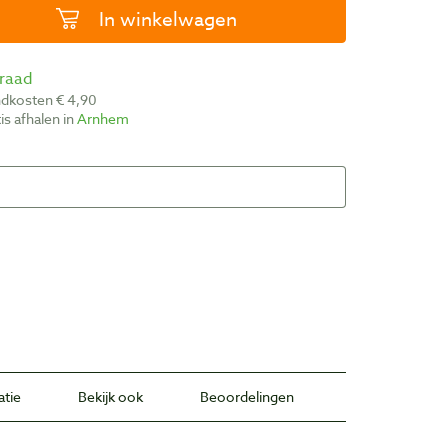
In winkelwagen
rraad
ndkosten € 4,90
atis afhalen in
Arnhem
atie
Bekijk ook
Beoordelingen