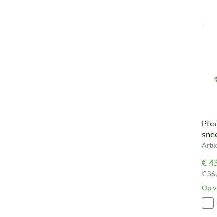
Pfei
sne
Arti
€ 43
€ 36
Op v