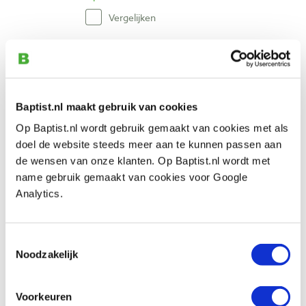
Vergelijken
Pfeil 7-12 rechte guts, gebogen snede 12
mm
Artikelnummer: 23553
Baptist.nl maakt gebruik van cookies
€ 32,90 incl. btw
Op Baptist.nl wordt gebruik gemaakt van cookies met als
€ 27,19 excl. btw
doel de website steeds meer aan te kunnen passen aan
Op voorraad
de wensen van onze klanten. Op Baptist.nl wordt met
Vergelijken
name gebruik gemaakt van cookies voor Google
Analytics.
Pfeil 7-14 rechte guts, gebogen snede 14
mm
Toestemmingsselectie
Artikelnummer: 13422
Noodzakelijk
€ 32,90 incl. btw
€ 27,19 excl. btw
Voorkeuren
Op voorraad