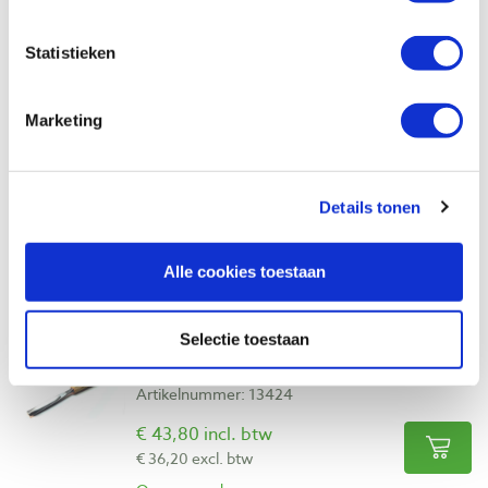
Vergelijken
Statistieken
Pfeil 7-18 rechte guts, gebogen snede 18
Marketing
mm
Artikelnummer: 13423
€ 38,70 incl. btw
Details tonen
€ 31,98 excl. btw
Op voorraad
Alle cookies toestaan
Vergelijken
Selectie toestaan
Pfeil 7-20 rechte guts, gebogen snede 20
mm
Artikelnummer: 13424
€ 43,80 incl. btw
€ 36,20 excl. btw