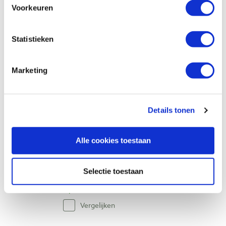
Pfeil 7L-20 lang gekropte guts, gebogen
Voorkeuren
snede 20 mm
Artikelnummer: 13502
Statistieken
€ 45,40 incl. btw
€ 37,52 excl. btw
Marketing
Op voorraad
Vergelijken
Details tonen
Pfeil 7L-25 lang gekropte guts, gebogen
snede 25 mm
Alle cookies toestaan
Artikelnummer: 13503
€ 48,60 incl. btw
Selectie toestaan
€ 40,17 excl. btw
Op voorraad
Vergelijken