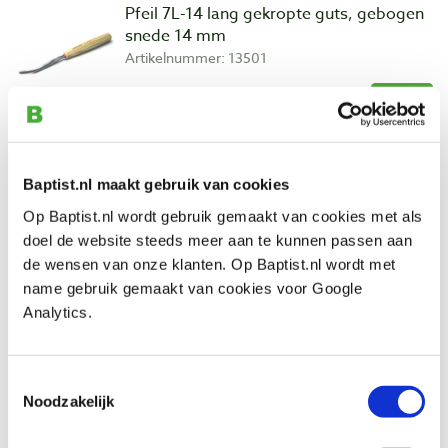
Pfeil 7L-14 lang gekropte guts, gebogen
snede 14 mm
Artikelnummer: 13501
€ 36,95 incl. btw
€ 30,54 excl. btw
Op voorraad
Vergelijken
Baptist.nl maakt gebruik van cookies
Op Baptist.nl wordt gebruik gemaakt van cookies met als
Pfeil 7L-18 lang gekropte guts, gebogen
doel de website steeds meer aan te kunnen passen aan
snede 18 mm
de wensen van onze klanten. Op Baptist.nl wordt met
Artikelnummer: 24609
name gebruik gemaakt van cookies voor Google
Analytics.
€ 45,40 incl. btw
€ 37,52 excl. btw
Niet op voorraad, levertijd onbekend
Toestemmingsselectie
Noodzakelijk
Vergelijken