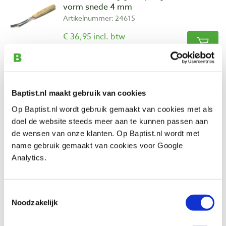
vorm snede 4 mm
Artikelnummer: 24615
€ 36,95 incl. btw
€ 30,54 excl. btw
Op voorraad
Vergelijken
Baptist.nl maakt gebruik van cookies
Pfeil 12L-6 lang gekropte guts, 60º V-
Op Baptist.nl wordt gebruik gemaakt van cookies met als
vorm snede 6 mm
doel de website steeds meer aan te kunnen passen aan
Artikelnummer: 13515
de wensen van onze klanten. Op Baptist.nl wordt met
name gebruik gemaakt van cookies voor Google
€ 39,95 incl. btw
Analytics.
€ 33,02 excl. btw
Op voorraad
Toestemmingsselectie
Vergelijken
Noodzakelijk
Pfeil 12L-8 lang gekropte guts, 60º V-