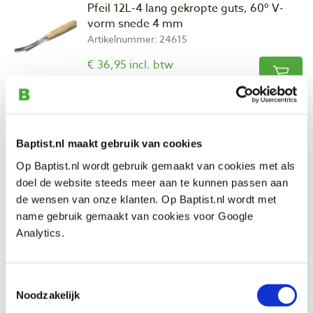
Pfeil 12L-4 lang gekropte guts, 60º V-
vorm snede 4 mm
Artikelnummer: 24615
€ 36,95 incl. btw
€ 30,54 excl. btw
Op voorraad
Vergelijken
Baptist.nl maakt gebruik van cookies
Pfeil 12L-6 lang gekropte guts, 60º V-
Op Baptist.nl wordt gebruik gemaakt van cookies met als
vorm snede 6 mm
doel de website steeds meer aan te kunnen passen aan
Artikelnummer: 13515
de wensen van onze klanten. Op Baptist.nl wordt met
name gebruik gemaakt van cookies voor Google
€ 39,95 incl. btw
Analytics.
€ 33,02 excl. btw
Op voorraad
Toestemmingsselectie
Vergelijken
Noodzakelijk