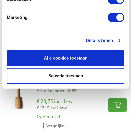
Pfeil 4-25 rechte guts, licht gebogen
Marketing
snede 25 mm
Artikelnummer: 27069
Details tonen
€ 42,55 incl. btw
€ 35,17 excl. btw
Op voorraad
Alle cookies toestaan
Vergelijken
Selectie toestaan
Fleshamer 400 – 600 gram
Artikelnummer: 20894
€ 20,75 incl. btw
€ 17,15 excl. btw
Op voorraad
Vergelijken