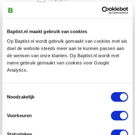
Pfeil 4-16 rechte guts, licht gebogen
snede 16 mm
Artikelnummer: 27065
Baptist.nl maakt gebruik van cookies
€ 31,90 incl. btw
Op Baptist.nl wordt gebruik gemaakt van cookies met als
€ 26,36 excl. btw
doel de website steeds meer aan te kunnen passen aan
de wensen van onze klanten. Op Baptist.nl wordt met
Op voorraad
name gebruik gemaakt van cookies voor Google
Vergelijken
Analytics.
Pfeil 4-20 rechte guts, licht gebogen
Toestemmingsselectie
snede 20 mm
Noodzakelijk
Artikelnummer: 27067
€ 38,30 incl. btw
Voorkeuren
€ 31,65 excl. btw
Op voorraad
Statistieken
Vergelijken