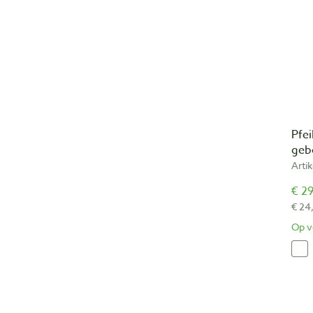
Pfei
geb
Arti
€ 29
€ 24
Op v