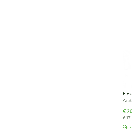
Fle
Arti
€ 20
€ 17,
Op v