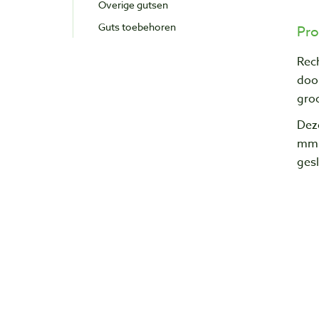
Overige gutsen
Guts toebehoren
Pro
Rech
doo
gro
Deze
mm b
ges