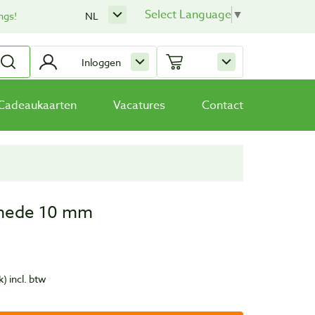
Select Language
▼
ngs!
NL
Inloggen
Cadeaukaarten
Vacatures
Contact
 snede 10 mm
k)
incl. btw