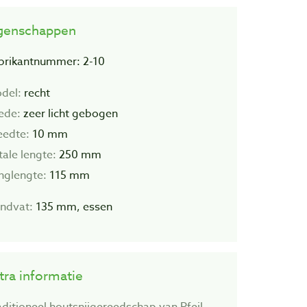
genschappen
brikantnummer: 2-10
del:
recht
ede:
zeer licht gebogen
eedte:
10 mm
tale lengte:
250 mm
inglengte:
115 mm
ndvat:
135 mm, essen
tra informatie
aditioneel houtsnijgereedschap van Pfeil.