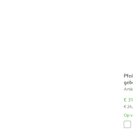
Pfei
geb
Arti
€ 31
€ 26
Op v