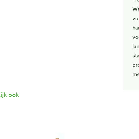
Wa
vo
ha
vo
la
st
pr
me
ijk ook