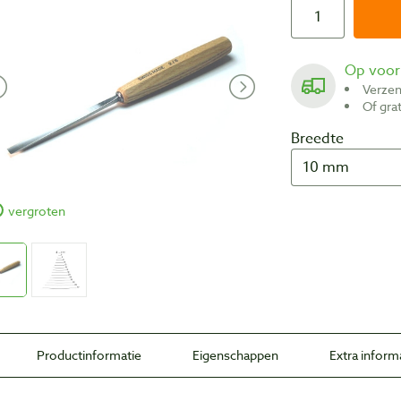
Op voo
Verze
Of gr
Breedte
vergroten
Productinformatie
Eigenschappen
Extra inform