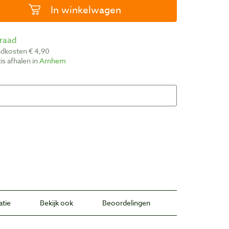
In winkelwagen
rraad
ndkosten € 4,90
atis afhalen in
Arnhem
atie
Bekijk ook
Beoordelingen