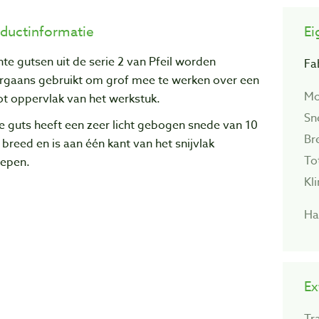
ductinformatie
Ei
te gutsen uit de serie 2 van Pfeil worden
Fa
rgaans gebruikt om grof mee te werken over een
Mo
ot oppervlak van het werkstuk.
Sn
 guts heeft een zeer licht gebogen snede van 10
Br
reed en is aan één kant van het snijvlak
To
lepen.
Kl
Ha
Ex
Tr