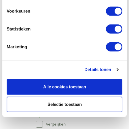
Voorkeuren
Pfeil 2ar-8 kort gekropte guts, zeer licht
gebogen schuin rechts snede 8 mm
Artikelnummer: 13545
Statistieken
€ 29,40 incl. btw
€ 24,30 excl. btw
Marketing
Niet op voorraad, levertijd onbekend
Vergelijken
Details tonen
Pfeil 2ar-12 kort gekropte guts, zeer licht
gebogen schuin rechts snede 12 mm
Alle cookies toestaan
Artikelnummer: 13546
€ 31,90 incl. btw
Selectie toestaan
€ 26,36 excl. btw
Op voorraad
Vergelijken