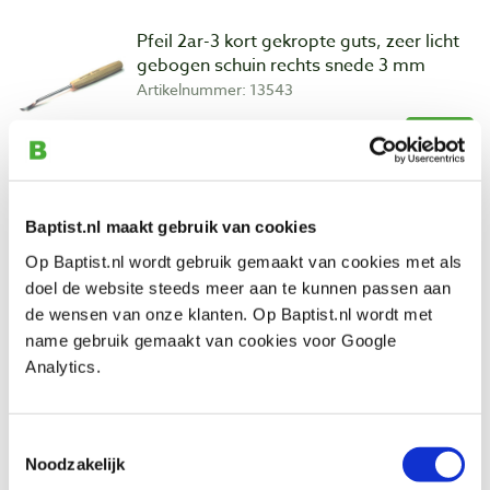
Pfeil 2ar-3 kort gekropte guts, zeer licht
gebogen schuin rechts snede 3 mm
Artikelnummer: 13543
€ 29,40 incl. btw
€ 24,30 excl. btw
Op voorraad
Vergelijken
Baptist.nl maakt gebruik van cookies
Op Baptist.nl wordt gebruik gemaakt van cookies met als
Pfeil 2ar-5 kort gekropte guts, zeer licht
doel de website steeds meer aan te kunnen passen aan
gebogen schuin rechts snede 5 mm
de wensen van onze klanten. Op Baptist.nl wordt met
Artikelnummer: 13544
name gebruik gemaakt van cookies voor Google
Analytics.
€ 29,40 incl. btw
€ 24,30 excl. btw
Op voorraad
Toestemmingsselectie
Noodzakelijk
Vergelijken