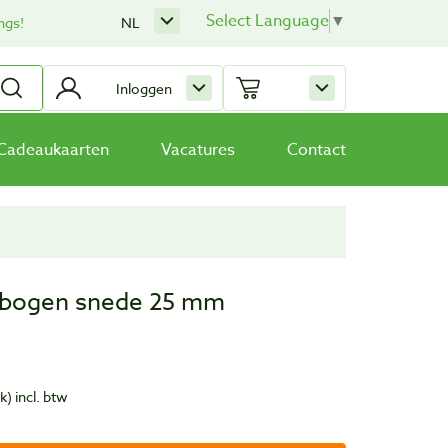
Select Language
▼
ngs!
NL
Inloggen
Cadeaukaarten
Vacatures
Contact
 gebogen snede 25 mm
uk)
incl. btw