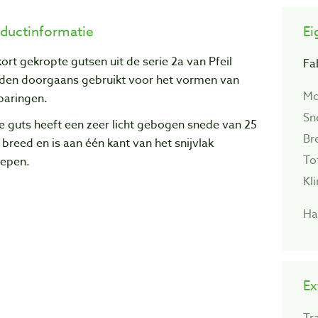
ductinformatie
Ei
ort gekropte gutsen uit de serie 2a van Pfeil
Fa
den doorgaans gebruikt voor het vormen van
Mo
paringen.
Sn
 guts heeft een zeer licht gebogen snede van 25
Br
reed en is aan één kant van het snijvlak
To
lepen.
Kl
Ha
Ex
Tr