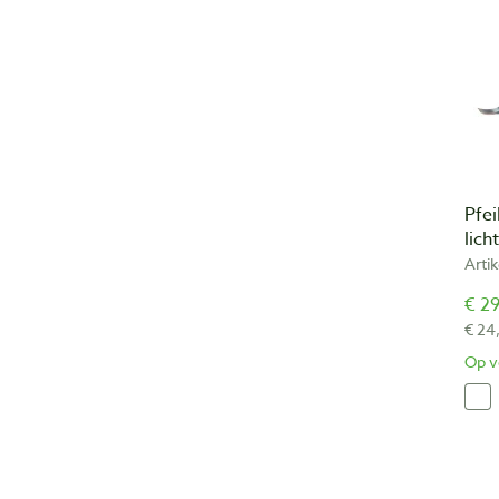
Pfei
lic
Arti
€ 29
€ 24
Op v