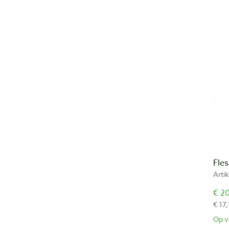
Fle
Arti
€ 20
€ 17,
Op v