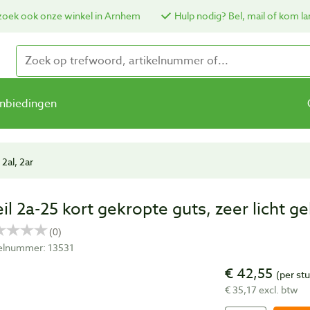
oek ook onze winkel in Arnhem
Hulp nodig? Bel, mail of kom la
nbiedingen
 2al, 2ar
eil 2a-25 kort gekropte guts, zeer licht
kelnummer: 13531
€ 42,55
(per st
€ 35,17 excl. btw