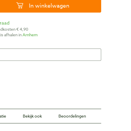
In winkelwagen
rraad
ndkosten € 4,90
atis afhalen in
Arnhem
atie
Bekijk ook
Beoordelingen