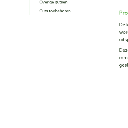
Overige gutsen
Guts toebehoren
Pro
De k
wor
uits
Deze
mm b
ges