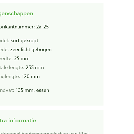
genschappen
brikantnummer: 2a-25
del:
kort gekropt
ede:
zeer licht gebogen
eedte:
25 mm
tale lengte:
255 mm
inglengte:
120 mm
ndvat:
135 mm, essen
tra informatie
aditioneel houtsnijgereedschap van Pfeil.