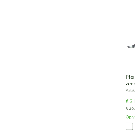
Pfei
zee
Arti
€ 31
€ 26
Op v