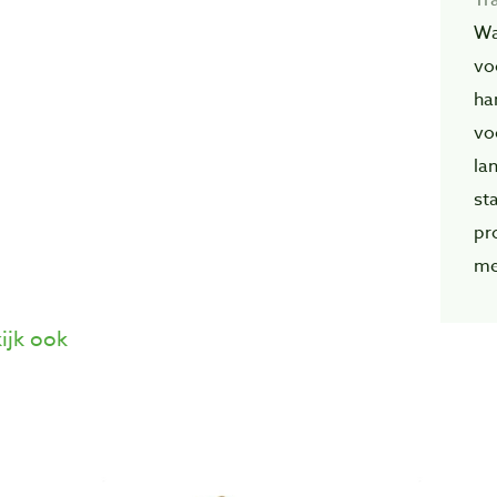
Wa
vo
ha
vo
la
st
pr
me
ijk ook