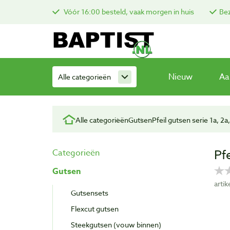
Vóór 16:00 besteld, vaak morgen in huis
Bez
Nieuw
Aa
Alle categorieën
Alle categorieën
Gutsen
Pfeil gutsen serie 1a, 2a,
Pf
Categorieën
Gutsen
arti
Gutsensets
Flexcut gutsen
Steekgutsen (vouw binnen)