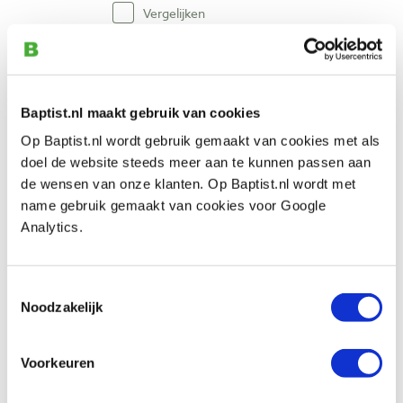
Vergelijken
Pfeil 14-8 rechte guts, 55° V-vorm snede
8 mm
Artikelnummer: 13486
Baptist.nl maakt gebruik van cookies
€ 39,70 incl. btw
Op Baptist.nl wordt gebruik gemaakt van cookies met als
€ 32,81 excl. btw
doel de website steeds meer aan te kunnen passen aan
de wensen van onze klanten. Op Baptist.nl wordt met
Op voorraad
name gebruik gemaakt van cookies voor Google
Vergelijken
Analytics.
Pfeil 14-10 rechte guts, 55° V-vorm
Toestemmingsselectie
snede 10 mm
Noodzakelijk
Artikelnummer: 13487
€ 39,70 incl. btw
Voorkeuren
€ 32,81 excl. btw
Op voorraad