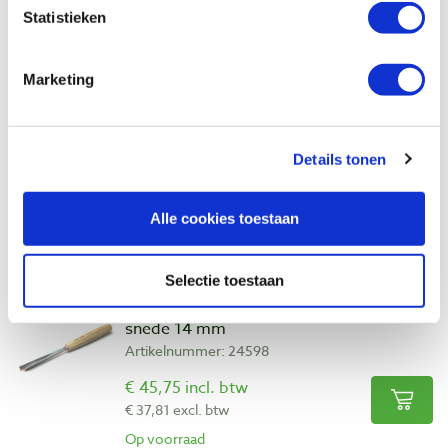
Vergelijken
Statistieken
Pfeil 14-12 rechte guts, 55° V-vorm snede
Marketing
12 mm
Artikelnummer: 13488
€ 45,75 incl. btw
Details tonen
€ 37,81 excl. btw
Op voorraad
Alle cookies toestaan
Vergelijken
Selectie toestaan
Pfeil 14-14 rechte guts, 55° V-vorm
snede 14 mm
Artikelnummer: 24598
€ 45,75 incl. btw
€ 37,81 excl. btw
Op voorraad