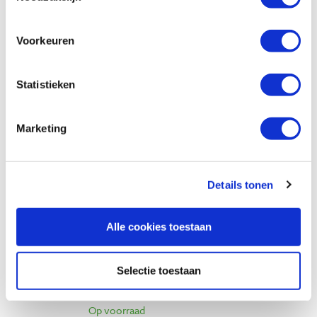
Vergelijken
Voorkeuren
Pfeil 14-12 rechte guts, 55° V-vorm snede
12 mm
Statistieken
Artikelnummer: 13488
€ 45,75 incl. btw
Marketing
€ 37,81 excl. btw
Op voorraad
Vergelijken
Details tonen
Pfeil 14-20 rechte guts, 55° V-vorm
Alle cookies toestaan
snede 20 mm
Artikelnummer: 13489
Selectie toestaan
€ 78,85 incl. btw
€ 65,17 excl. btw
Op voorraad