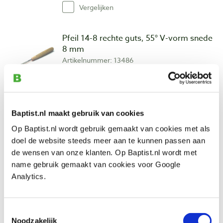
Vergelijken
Pfeil 14-8 rechte guts, 55° V-vorm snede
8 mm
Artikelnummer: 13486
€ 39,70 incl. btw
€ 32,81 excl. btw
Op voorraad
Baptist.nl maakt gebruik van cookies
Vergelijken
Op Baptist.nl wordt gebruik gemaakt van cookies met als
doel de website steeds meer aan te kunnen passen aan
Pfeil 14-10 rechte guts, 55° V-vorm
de wensen van onze klanten. Op Baptist.nl wordt met
snede 10 mm
name gebruik gemaakt van cookies voor Google
Artikelnummer: 13487
Analytics.
€ 39,70 incl. btw
€ 32,81 excl. btw
Toestemmingsselectie
Op voorraad
Noodzakelijk