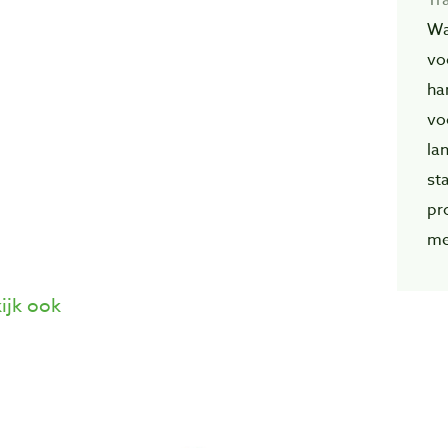
Wa
vo
ha
vo
la
st
pr
me
ijk ook