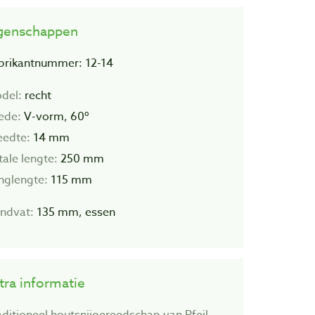
genschappen
brikantnummer: 12-14
del:
recht
ede:
V-vorm, 60º
eedte:
14 mm
tale lengte:
250 mm
inglengte:
115 mm
ndvat:
135 mm, essen
tra informatie
aditioneel houtsnijgereedschap van Pfeil.