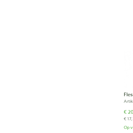
Fle
Arti
€ 20
€ 17,
Op v