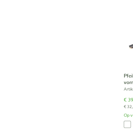
Pfei
vor
Arti
€ 39
€ 32
Op v