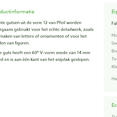
ductinformatie
Ei
te gutsen uit de serie 12 van Pfeil worden
Fa
gaans gebruikt voor het echte detailwerk, zoals
Mo
maken van letters of ornamenten of voor het
den van figuren.
Sn
Br
e guts heeft een 60º V-vorm snede van 14 mm
To
d en is aan één kant van het snijvlak geslepen.
Kl
Ha
Ex
Tr