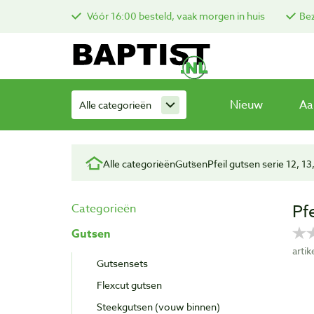
Vóór 16:00 besteld, vaak morgen in huis
Bez
Nieuw
Aa
Alle categorieën
Alle categorieën
Gutsen
Pfeil gutsen serie 12, 13,
Pf
Categorieën
Gutsen
arti
Gutsensets
Flexcut gutsen
Steekgutsen (vouw binnen)