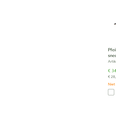
Pfei
sne
Arti
€ 34
€ 28
Niet