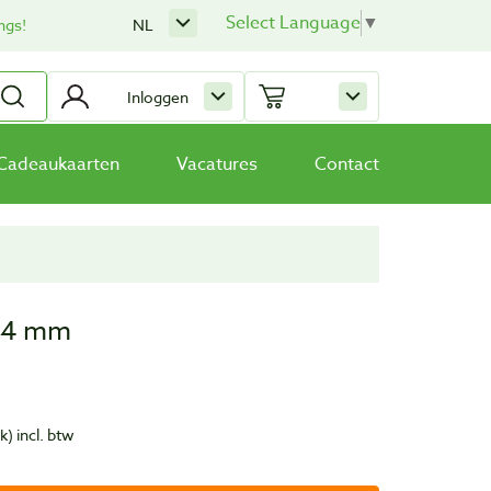
Select Language
▼
ngs!
NL
Inloggen
Cadeaukaarten
Vacatures
Contact
 14 mm
uk)
incl. btw