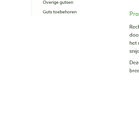
Overige gutsen
Guts toebehoren
Pro
Rech
door
het 
snij
Dez
bree