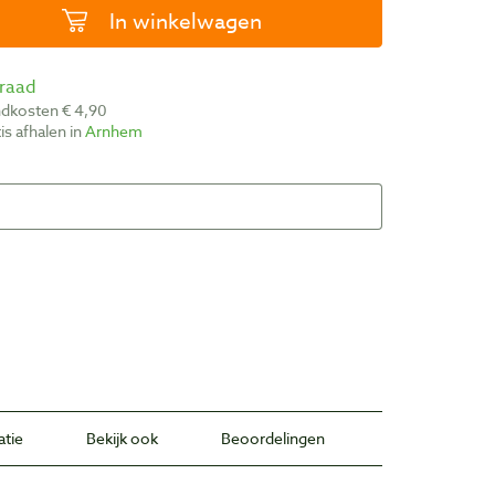
In winkelwagen
rraad
ndkosten € 4,90
atis afhalen in
Arnhem
atie
Bekijk ook
Beoordelingen