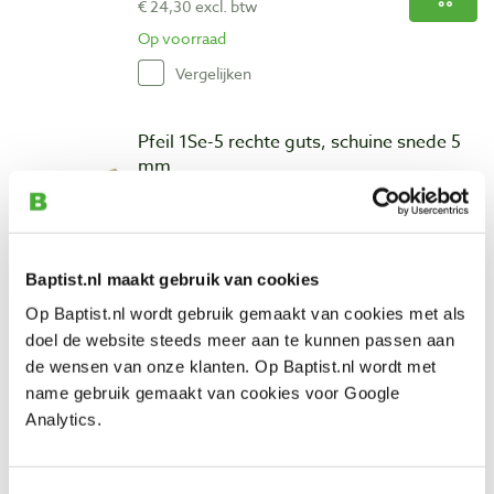
€ 24,30 excl. btw
Op voorraad
Vergelijken
Pfeil 1Se-5 rechte guts, schuine snede 5
mm
Artikelnummer: 13380
€ 29,40 incl. btw
€ 24,30 excl. btw
Baptist.nl maakt gebruik van cookies
Op voorraad
Op Baptist.nl wordt gebruik gemaakt van cookies met als
Vergelijken
doel de website steeds meer aan te kunnen passen aan
de wensen van onze klanten. Op Baptist.nl wordt met
Pfeil 1Se-10 rechte guts, schuine snede
name gebruik gemaakt van cookies voor Google
10 mm
Analytics.
Artikelnummer: 23536
€ 31,90 incl. btw
Toestemmingsselectie