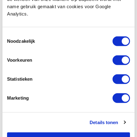
€ 31,65 excl. btw
name gebruik gemaakt van cookies voor Google
Op voorraad
Analytics.
Vergelijken
Toestemmingsselectie
Pfeil 1Se-22 rechte guts, schuine snede
Noodzakelijk
22 mm
Artikelnummer: 24569
Voorkeuren
€ 42,55 incl. btw
€ 35,17 excl. btw
Statistieken
Op voorraad
Vergelijken
Marketing
Pfeil 1Se-25 rechte guts, schuine snede
25 mm
Details tonen
Artikelnummer: 13385
€ 42,55 incl. btw