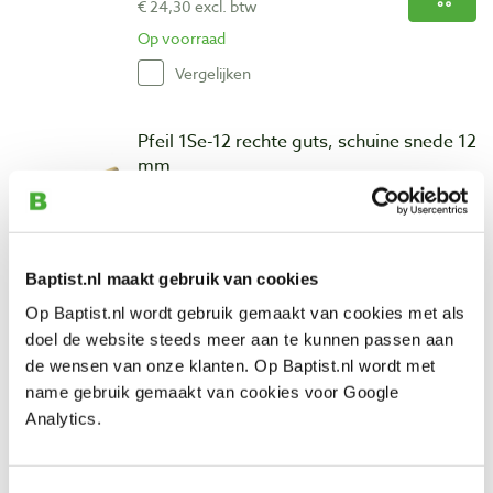
€ 24,30 excl. btw
Op voorraad
Vergelijken
Pfeil 1Se-12 rechte guts, schuine snede 12
mm
Artikelnummer: 13382
€ 31,90 incl. btw
€ 26,36 excl. btw
Baptist.nl maakt gebruik van cookies
Op voorraad
Op Baptist.nl wordt gebruik gemaakt van cookies met als
Vergelijken
doel de website steeds meer aan te kunnen passen aan
de wensen van onze klanten. Op Baptist.nl wordt met
Pfeil 1Se-14 rechte guts, schuine snede
name gebruik gemaakt van cookies voor Google
14 mm
Analytics.
Artikelnummer: 23537
€ 31,90 incl. btw
Toestemmingsselectie