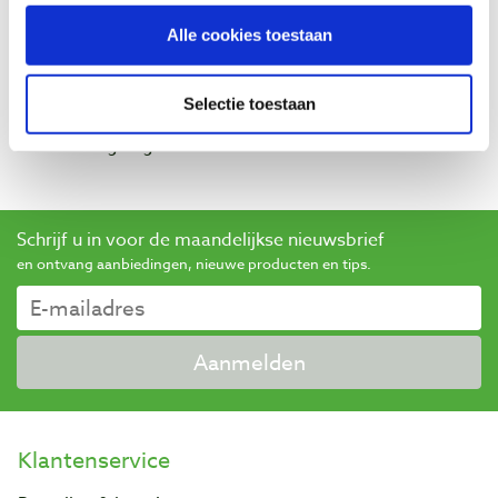
Baptist maakt gebruik van Trusted Shops als een
Alle cookies toestaan
onafhankelijke dienstverlener voor het verkrijgen van
beoordelingen. Trusted Shops heeft maatregelen
Selectie toestaan
genomen om ervoor te zorgen dat het om echte
beoordelingen gaat.
Meer informatie
Schrijf u in voor de maandelijkse nieuwsbrief
en ontvang aanbiedingen, nieuwe producten en tips.
Aanmelden
Klantenservice