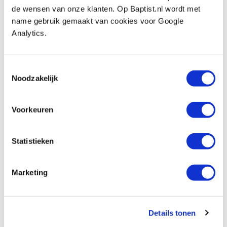
€ 30,00 excl. btw
de wensen van onze klanten. Op Baptist.nl wordt met
name gebruik gemaakt van cookies voor Google
Op voorraad
Analytics.
Vergelijken
Toestemmingsselectie
Pfeil 'drake' houtsnijbeitel rechts
Noodzakelijk
Artikelnummer: 23588
€ 36,30 incl. btw
Voorkeuren
€ 30,00 excl. btw
Op voorraad
Vergelijken
Statistieken
Marketing
Beoordelingen
Details tonen