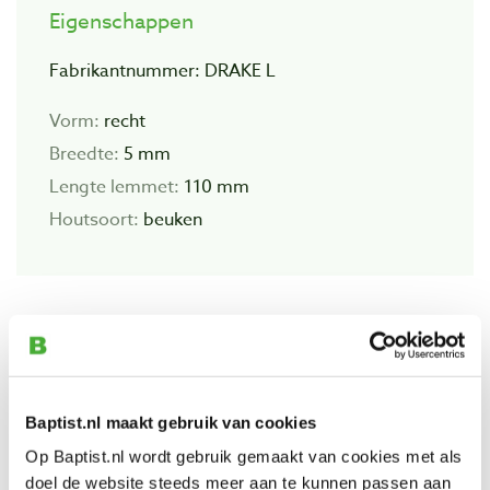
Eigenschappen
Fabrikantnummer: DRAKE L
Vorm:
recht
Breedte:
5 mm
Lengte lemmet:
110 mm
Houtsoort:
beuken
Bekijk ook
Pfeil 'drake' houtsnijbeitel recht
Baptist.nl maakt gebruik van cookies
Artikelnummer: 23587
Op Baptist.nl wordt gebruik gemaakt van cookies met als
€ 36,30 incl. btw
doel de website steeds meer aan te kunnen passen aan