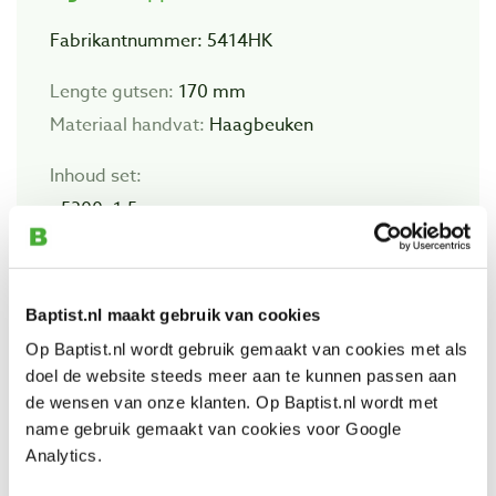
Fabrikantnummer: 5414HK
Lengte gutsen:
170 mm
Materiaal handvat:
Haagbeuken
Inhoud set:
- 5300: 1,5 mm
- 5301: 1,5 mm
- 5302: 1,5 mm
- 5303: 1 mm
Baptist.nl maakt gebruik van cookies
- 5306: 1 mm
Op Baptist.nl wordt gebruik gemaakt van cookies met als
- 5311: 0,5 mm, 1 mm, 1,5 mm, 2 mm
doel de website steeds meer aan te kunnen passen aan
de wensen van onze klanten. Op Baptist.nl wordt met
- 5315: 1 mm
name gebruik gemaakt van cookies voor Google
- 5320: 0,5 mm, 1 mm
Analytics.
- 5339: 1,5 mm