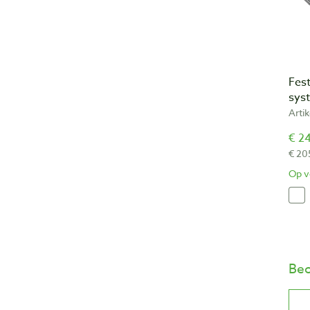
Fest
syst
Arti
€ 24
€ 20
Op v
Beo