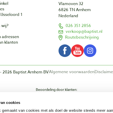
inkel
Vlamoven 32
res
6826 TN Arnhem
IJsseloord 1
Nederland
 wij?
026 351 2856
a
verkoop@baptist.nl
n adressen
Routebeschrijving
n klanten
Algemene voorwaarden
Disclaime
- 2026 Baptist Arnhem BV
Beoordeling door klanten:
van cookies
ik gemaakt van cookies met als doel de website steeds meer aa