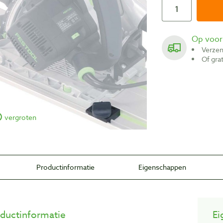
Op voo
Verze
Of gr
vergroten
Productinformatie
Eigenschappen
ductinformatie
Ei