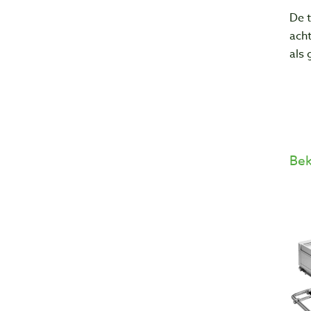
De t
acht
als 
Bek