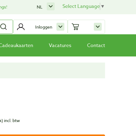
Select Language
▼
ngs!
NL
Inloggen
Cadeaukaarten
Vacatures
Contact
k)
incl. btw