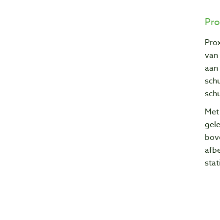
Pro
Pro
van
aan 
sch
sch
Met
gel
bov
afbe
sta