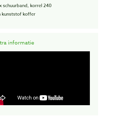
5x schuurband, korrel 240
n kunststof koffer
tra informatie