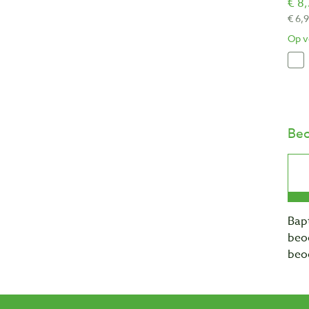
€ 8,
€ 6,
Op v
Beo
Bapt
beo
beo