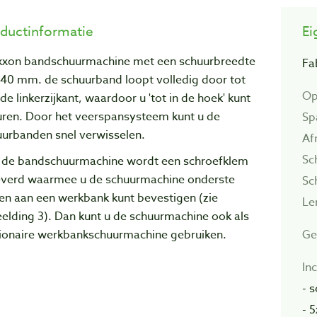
ductinformatie
Ei
xxon bandschuurmachine met een schuurbreedte
Fa
 40 mm. de schuurband loopt volledig door tot
Op
de linkerzijkant, waardoor u 'tot in de hoek' kunt
uren. Door het veerspansysteem kunt u de
Sp
uurbanden snel verwisselen.
Af
Sc
 de bandschuurmachine wordt een schroefklem
everd waarmee u de schuurmachine onderste
Sc
en aan een werkbank kunt bevestigen (zie
Le
elding 3). Dan kunt u de schuurmachine ook als
Ge
tionaire werkbankschuurmachine gebruiken.
Inc
- 
- 