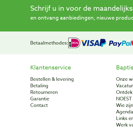
Schrijf u in voor de maandelijk
en ontvang aanbiedingen, nieuwe product
Betaalmethodes:
Klantenservice
Bapti
Bestellen & levering
Onze w
Betaling
Vacatu
Retourneren
Ontdek 
Garantie
NOEST
Contact
Wie zijn
Agend
Links e
Werk va