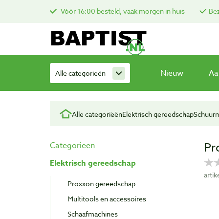
Vóór 16:00 besteld, vaak morgen in huis
Bez
Nieuw
Aa
Alle categorieën
Alle categorieën
Elektrisch gereedschap
Schuur
Pr
Categorieën
Elektrisch gereedschap
arti
Proxxon gereedschap
Multitools en accessoires
Schaafmachines