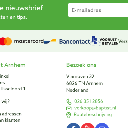
se nieuwsbrief
en en tips.
Verz
st Arnhem
Bezoek ons
inkel
Vlamoven 32
res
6826 TN Arnhem
IJsseloord 1
Nederland
 wij?
026 351 2856
a
verkoop@baptist.nl
n adressen
Routebeschrijving
n klanten