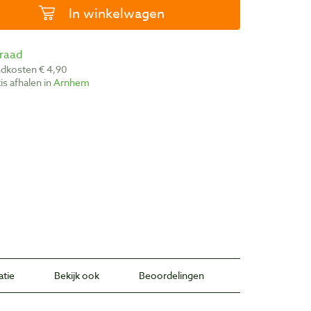
In winkelwagen
rraad
ndkosten € 4,90
atis afhalen in
Arnhem
atie
Bekijk ook
Beoordelingen