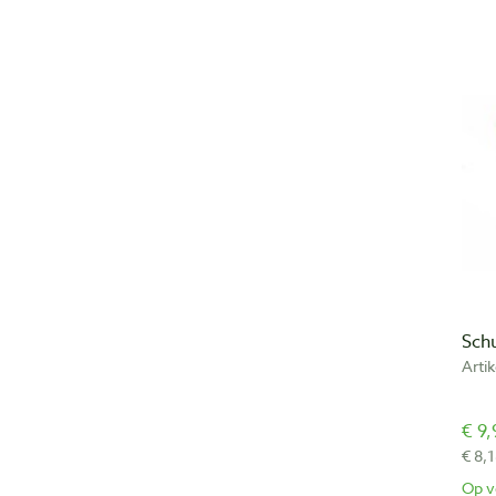
Sch
Arti
€ 9,
€ 8,1
Op v