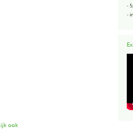
- 
- i
Ex
ijk ook