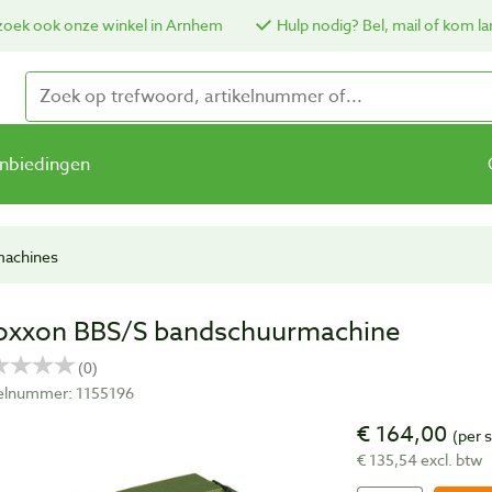
oek ook onze winkel in Arnhem
Hulp nodig? Bel, mail of kom la
nbiedingen
machines
oxxon BBS/S bandschuurmachine
kelnummer: 1155196
€ 164,00
(per 
€ 135,54 excl. btw