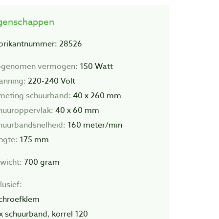
genschappen
brikantnummer: 28526
genomen vermogen:
150 Watt
anning:
220-240 Volt
meting schuurband:
40 x 260 mm
huuroppervlak:
40 x 60 mm
huurbandsnelheid:
160 meter/min
ngte:
175 mm
wicht:
700 gram
lusief:
schroefklem
5x schuurband, korrel 120